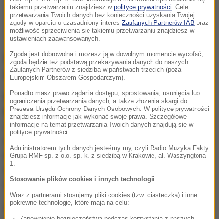
takiemu przetwarzaniu znajdziesz w
polityce prywatności
. Cele
przetwarzania Twoich danych bez konieczności uzyskania Twojej
zgody w oparciu o uzasadniony interes
Zaufanych Partnerów IAB
oraz
możliwość sprzeciwienia się takiemu przetwarzaniu znajdziesz w
ustawieniach zaawansowanych.
Zgoda jest dobrowolna i możesz ją w dowolnym momencie wycofać,
Wymiana nie objęła białoruskich
zgoda będzie też podstawą przekazywania danych do naszych
Zaufanych Partnerów z siedzibą w państwach trzecich (poza
więźniów politycznych
Europejskim Obszarem Gospodarczym).
Ponadto masz prawo żądania dostępu, sprostowania, usunięcia lub
Wśród uwolnionych przez Rosję nie znaleźli się
ograniczenia przetwarzania danych, a także złożenia skargi do
Prezesa Urzędu Ochrony Danych Osobowych. W polityce prywatności
białoruscy więźniowie polityczni
- pisze portal
znajdziesz informacje jak wykonać swoje prawa. Szczegółowe
informacje na temat przetwarzania Twoich danych znajdują się w
Zerkalo.io. Rozmowy toczyły się z Moskwą i Mińsk w
polityce prywatności.
nich nie uczestniczył - powiadomiła służba prasowa
Administratorem tych danych jesteśmy my, czyli Radio Muzyka Fakty
białoruskiej liderki opozycji Swiatłany Cichanouskiej.
Grupa RMF sp. z o.o. sp. k. z siedzibą w Krakowie, al. Waszyngtona
1.
Wśród uwolnionych nie ma między innymi Andrzeja
Stosowanie plików cookies i innych technologii
Poczobuta.
Wraz z partnerami stosujemy pliki cookies (tzw. ciasteczka) i inne
pokrewne technologie, które mają na celu:
25 marca 2021 r. Andrzej Poczobut został
Zapewnienie bezpieczeństwa podczas korzystania z naszych