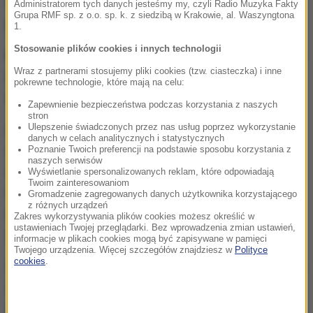
województwach
świętokrzyskim
(41%)
,
Administratorem tych danych jesteśmy my, czyli Radio Muzyka Fakty
Grupa RMF sp. z o.o. sp. k. z siedzibą w Krakowie, al. Waszyngtona
podkarpackim
i
lubelskim
(po 39%).
1.
Stosowanie plików cookies i innych technologii
Najmniejszy
- nieprzekraczający 30% -
odnotowano
Wraz z partnerami stosujemy pliki cookies (tzw. ciasteczka) i inne
w województwach mazowieckim, pomorskim i
pokrewne technologie, które mają na celu:
dolnośląskim
.
Zapewnienie bezpieczeństwa podczas korzystania z naszych
stron
Ulepszenie świadczonych przez nas usług poprzez wykorzystanie
Autorzy analiz zwracają uwagę, że największy
danych w celach analitycznych i statystycznych
odsetek gniazdowników występuje w gminach we
Poznanie Twoich preferencji na podstawie sposobu korzystania z
naszych serwisów
wschodniej Polsce. Tych, w których odsetek osób
Wyświetlanie spersonalizowanych reklam, które odpowiadają
Twoim zainteresowaniom
dorosłych mieszkających z rodzicami wynosił co
Gromadzenie zagregowanych danych użytkownika korzystającego
z różnych urządzeń
najmniej 50% było w Polsce 19, z czego 10 to gminy
Zakres wykorzystywania plików cookies możesz określić w
ustawieniach Twojej przeglądarki. Bez wprowadzenia zmian ustawień,
województwa podlaskiego.
informacje w plikach cookies mogą być zapisywane w pamięci
Twojego urządzenia. Więcej szczegółów znajdziesz w
Polityce
cookies
.
Z kolei największe miasta i ich obszary funkcjonalne
charakteryzowały się najniższym poziomem
zjawiska. Wśród miast wojewódzkich najniższy