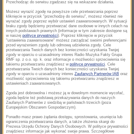
Przechodząc do serwisu zgadzasz się na wskazane działania.
Możesz wyrazić zgodę na powyższe cele przetwarzania poprzez
kliknięcie w przycisk "przechodzę do serwisu", możesz również nie
wyrażać zgody poprzez wybór ustawień zaawansowanych. W sytuacji
braku zgody będziemy przetwarzać dane osobowe w innych celach na
innych podstawach prawnych (informacje w tym zakresie dostępne są
Zobacz materiał na Instagramie
w naszej
polityce prywatności
). Poprzez kliknięcie w przycisk
"ustawienia zaawansowane" możesz zarządzać swoimi preferencjami
przed wyrażeniem zgody lub odmową udzielenia zgody. Cele
przetwarzania Twoich danych bez konieczności uzyskania Twojej
zgody w oparciu o uzasadniony interes Radio Muzyka Fakty Grupa
RMF sp. z o.o. sp. k. oraz informacje o możliwości sprzeciwienia się
takiemu przetwarzaniu znajdziesz w
polityce prywatności
. Cele
przetwarzania Twoich danych bez konieczności uzyskania Twojej
zgody w oparciu o uzasadniony interes
Zaufanych Partnerów IAB
oraz
możliwość sprzeciwienia się takiemu przetwarzaniu znajdziesz w
ustawieniach zaawansowanych.
Zgoda jest dobrowolna i możesz ją w dowolnym momencie wycofać,
zgoda będzie też podstawą przekazywania danych do naszych
Zaufanych Partnerów z siedzibą w państwach trzecich (poza
Europejskim Obszarem Gospodarczym).
Ponadto masz prawo żądania dostępu, sprostowania, usunięcia lub
ograniczenia przetwarzania danych, a także złożenia skargi do
Prezesa Urzędu Ochrony Danych Osobowych. W polityce prywatności
znajdziesz informacje jak wykonać swoje prawa. Szczegółowe