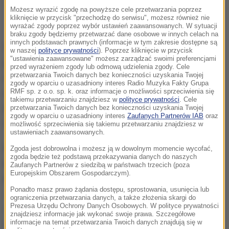
Po więcej aktualnych informacji zapraszamy na
Możesz wyrazić zgodę na powyższe cele przetwarzania poprzez
stronę główną
RMF24.pl
.
kliknięcie w przycisk "przechodzę do serwisu", możesz również nie
wyrażać zgody poprzez wybór ustawień zaawansowanych. W sytuacji
braku zgody będziemy przetwarzać dane osobowe w innych celach na
innych podstawach prawnych (informacje w tym zakresie dostępne są
Sean Penn otrzymał w nocy z niedzieli na
w naszej
polityce prywatności
). Poprzez kliknięcie w przycisk
"ustawienia zaawansowane" możesz zarządzać swoimi preferencjami
poniedziałek Oscara dla najlepszego aktora
przed wyrażeniem zgody lub odmową udzielenia zgody. Cele
przetwarzania Twoich danych bez konieczności uzyskania Twojej
drugoplanowego. Uznanie członków Amerykańskiej
zgody w oparciu o uzasadniony interes Radio Muzyka Fakty Grupa
Akademii Filmowej zapewniła mu rola w "Jednej
RMF sp. z o.o. sp. k. oraz informacje o możliwości sprzeciwienia się
takiemu przetwarzaniu znajdziesz w
polityce prywatności
. Cele
bitwie po drugiej" Paula Thomasa Andersoma. To już
przetwarzania Twoich danych bez konieczności uzyskania Twojej
zgody w oparciu o uzasadniony interes
Zaufanych Partnerów IAB
oraz
trzeci Oscar w jego karierze.
możliwość sprzeciwienia się takiemu przetwarzaniu znajdziesz w
ustawieniach zaawansowanych.
Gdy zeszłoroczny laureat Kieran Culkin ogłosił
Zgoda jest dobrowolna i możesz ją w dowolnym momencie wycofać,
zgoda będzie też podstawą przekazywania danych do naszych
nazwisko zwycięzcy, okazało się, że Seana Penna
Zaufanych Partnerów z siedzibą w państwach trzecich (poza
Europejskim Obszarem Gospodarczym).
nie ma w Dolby Theatre w Los Angeles.
Nie mógł
Ponadto masz prawo żądania dostępu, sprostowania, usunięcia lub
albo nie chciał tu dziś być, więc odbiorę nagrodę
ograniczenia przetwarzania danych, a także złożenia skargi do
Prezesa Urzędu Ochrony Danych Osobowych. W polityce prywatności
w jego imieniu
- poinformował Culkin, po czym
znajdziesz informacje jak wykonać swoje prawa. Szczegółowe
zszedł ze sceny.
informacje na temat przetwarzania Twoich danych znajdują się w