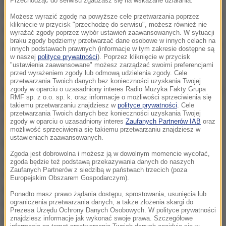
Przechodząc do serwisu zgadzasz się na wskazane działania.
obyczaje, ustawę o Instytucie Pamięci Narodowej, to
Możesz wyrazić zgodę na powyższe cele przetwarzania poprzez
kliknięcie w przycisk "przechodzę do serwisu", możesz również nie
można było łatwo przewidzieć, że jest to tylko wstęp
wyrażać zgody poprzez wybór ustawień zaawansowanych. W sytuacji
braku zgody będziemy przetwarzać dane osobowe w innych celach na
do poważniejszej rozgrywki. Tym bardziej, że do tych
innych podstawach prawnych (informacje w tym zakresie dostępne są
w naszej
polityce prywatności
). Poprzez kliknięcie w przycisk
ataków dołączyły się także rządy Stanów
"ustawienia zaawansowane" możesz zarządzać swoimi preferencjami
przed wyrażeniem zgody lub odmową udzielenia zgody. Cele
Zjednoczonych i Ukrainy, a więc tych krajów, które
przetwarzania Twoich danych bez konieczności uzyskania Twojej
przez establishment Trzeciej RP, niezależnie od opcji
zgody w oparciu o uzasadniony interes Radio Muzyka Fakty Grupa
RMF sp. z o.o. sp. k. oraz informacje o możliwości sprzeciwienia się
politycznych, uważane są za najważniejszych
takiemu przetwarzaniu znajdziesz w
polityce prywatności
. Cele
przetwarzania Twoich danych bez konieczności uzyskania Twojej
sojuszników.
zgody w oparciu o uzasadniony interes
Zaufanych Partnerów IAB
oraz
możliwość sprzeciwienia się takiemu przetwarzaniu znajdziesz w
ustawieniach zaawansowanych.
Niestety premier Mateusz Morawiecki i szef MSZ
Zgoda jest dobrowolna i możesz ją w dowolnym momencie wycofać,
Jacek Czaputowicz - zamiast dać zdecydowany
zgoda będzie też podstawą przekazywania danych do naszych
Zaufanych Partnerów z siedzibą w państwach trzecich (poza
odpór tym niesłusznym zarzutom - nie tylko ustąpili
Europejskim Obszarem Gospodarczym).
pola atakującym, ale i błyskawicznie ogłosili akt
Ponadto masz prawo żądania dostępu, sprostowania, usunięcia lub
ograniczenia przetwarzania danych, a także złożenia skargi do
kapitulacji, doprowadzając do okaleczenia ustawy.
Prezesa Urzędu Ochrony Danych Osobowych. W polityce prywatności
Ustawę tę dobił pan prezydent RP Andrzej Duda,
znajdziesz informacje jak wykonać swoje prawa. Szczegółowe