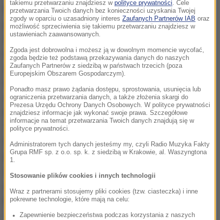
takiemu przetwarzaniu znajdziesz w
polityce prywatności
. Cele
Niedawno mogłem obejrzeć film "Kler", który swoją
przetwarzania Twoich danych bez konieczności uzyskania Twojej
zgody w oparciu o uzasadniony interes
Zaufanych Partnerów IAB
oraz
premierę będzie miał dopiero za kilkanaście dni.
możliwość sprzeciwienia się takiemu przetwarzaniu znajdziesz w
ustawieniach zaawansowanych.
Szczerze mówiąc, film ten bardzo mnie
Zgoda jest dobrowolna i możesz ją w dowolnym momencie wycofać,
rozczarował. Nie dlatego, że pokazuje wspominane
zgoda będzie też podstawą przekazywania danych do naszych
Zaufanych Partnerów z siedzibą w państwach trzecich (poza
zło, ale że czyni to w sposób niesłychanie
Europejskim Obszarem Gospodarczym).
tendencyjny, wręcz propagandowy. Miałem
Ponadto masz prawo żądania dostępu, sprostowania, usunięcia lub
wrażenie, że scenariusz pisał ktoś, kto zna Kościół
ograniczenia przetwarzania danych, a także złożenia skargi do
Prezesa Urzędu Ochrony Danych Osobowych. W polityce prywatności
katolicki nie z autopsji, ale jedynie z podglądania
znajdziesz informacje jak wykonać swoje prawa. Szczegółowe
informacje na temat przetwarzania Twoich danych znajdują się w
"przez dziurkę od klucza" lub z opracowań IV
polityce prywatności.
Wydziału Służby Bezpieczeństwa, który w czasach
Administratorem tych danych jesteśmy my, czyli Radio Muzyka Fakty
Grupa RMF sp. z o.o. sp. k. z siedzibą w Krakowie, al. Waszyngtona
komunizmu miał zwalczać "reakcyjny kler". Same
1.
uproszczenia i schematy, na dodatek ukazane w
Stosowanie plików cookies i innych technologii
myśl zasady niechlubnej pamięci Czesława
Wraz z partnerami stosujemy pliki cookies (tzw. ciasteczka) i inne
Kiszczak, szefa zbrodniczej bezpieki - "korek, worek
pokrewne technologie, które mają na celu:
i rozporek". Co więcej, na ekranie nie widzimy ani
Zapewnienie bezpieczeństwa podczas korzystania z naszych