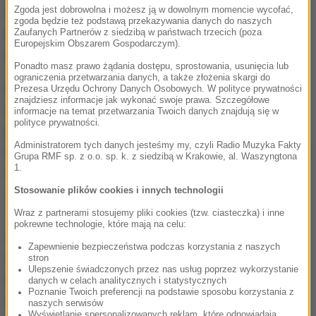
Zgoda jest dobrowolna i możesz ją w dowolnym momencie wycofać,
ostatnią szansę przejrzenia na oczy. Bo potem
zgoda będzie też podstawą przekazywania danych do naszych
Zaufanych Partnerów z siedzibą w państwach trzecich (poza
będzie już tylko wstyd. Wiem, że się powtarzam, ale
Europejskim Obszarem Gospodarczym).
to specjalnie, żeby nie było, że nie przestrzegałem.
Ponadto masz prawo żądania dostępu, sprostowania, usunięcia lub
ograniczenia przetwarzania danych, a także złożenia skargi do
Ci, którzy bez przerwy załamują ręce nad tym, jaki to
Prezesa Urzędu Ochrony Danych Osobowych. W polityce prywatności
znajdziesz informacje jak wykonać swoje prawa. Szczegółowe
mamy pociąg do świętowania klęsk i tragedii, sami
informacje na temat przetwarzania Twoich danych znajdują się w
polityce prywatności.
propagują najbardziej ponury i negatywny obraz
Administratorem tych danych jesteśmy my, czyli Radio Muzyka Fakty
Polski, jaki można sobie wyobrazić. Obraz kraju, który
Grupa RMF sp. z o.o. sp. k. z siedzibą w Krakowie, al. Waszyngtona
1.
nie może być samodzielny, innowacyjny i - tak,
Stosowanie plików cookies i innych technologii
owszem - wielki w dobrym tego słowa znaczeniu.
Wraz z partnerami stosujemy pliki cookies (tzw. ciasteczka) i inne
Taki kraj nie tylko nie ma żadnych szans, by zrobić
pokrewne technologie, które mają na celu:
coś po swojemu, wyrównać nieco społeczne
Zapewnienie bezpieczeństwa podczas korzystania z naszych
nierówności czy sprzeciwić się okradaniu go przez
stron
Ulepszenie świadczonych przez nas usług poprzez wykorzystanie
międzynarodowe korporacje, ale nie ma prawa
danych w celach analitycznych i statystycznych
Poznanie Twoich preferencji na podstawie sposobu korzystania z
nawet o tym myśleć. Bo wszystko, na co zgodzili się
naszych serwisów
Wyświetlanie spersonalizowanych reklam, które odpowiadają