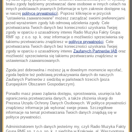
a mówiąc wprost zwolennicy poprzednich rządów.
braku zgody będziemy przetwarzać dane osobowe w innych celach na
Mają pecha, bo właśnie dziś płynie do Rosji sygnał z
innych podstawach prawnych (informacje w tym zakresie dostępne są
w naszej
polityce prywatności
). Poprzez kliknięcie w przycisk
Francji, że sankcje wobec Moskwy mogą zostać
"ustawienia zaawansowane" możesz zarządzać swoimi preferencjami
przed wyrażeniem zgody lub odmową udzielenia zgody. Cele
zniesione już latem. Czy w Paryżu - zapytam
przetwarzania Twoich danych bez konieczności uzyskania Twojej
zgody w oparciu o uzasadniony interes Radio Muzyka Fakty Grupa
retorycznie - też rządzi Orban?
RMF sp. z o.o. sp. k. oraz informacje o możliwości sprzeciwienia się
takiemu przetwarzaniu znajdziesz w
polityce prywatności
. Cele
przetwarzania Twoich danych bez konieczności uzyskania Twojej
Zawsze zastanawiała mnie ignorancja większości
zgody w oparciu o uzasadniony interes
Zaufanych Partnerów IAB
oraz
możliwość sprzeciwienia się takiemu przetwarzaniu znajdziesz w
wypowiadających się na temat Rosji, bo Władimir
ustawieniach zaawansowanych.
Putin tylko raz - po zajęciu Krymu - został
Zgoda jest dobrowolna i możesz ją w dowolnym momencie wycofać,
zignorowany, było to podczas szczytu G20 w
zgoda będzie też podstawą przekazywania danych do naszych
Zaufanych Partnerów z siedzibą w państwach trzecich (poza
Australii. Potem już rozmawiali z nim wszyscy.
Europejskim Obszarem Gospodarczym).
Pielgrzymował do niego i francuski prezydent, i
Ponadto masz prawo żądania dostępu, sprostowania, usunięcia lub
ograniczenia przetwarzania danych, a także złożenia skargi do
Angela Merkel. Sekretarz Stanu John Kerry
Prezesa Urzędu Ochrony Danych Osobowych. W polityce prywatności
znajdziesz informacje jak wykonać swoje prawa. Szczegółowe
fatygował się nawet do rezydencji Putina w Soczi.
informacje na temat przetwarzania Twoich danych znajdują się w
polityce prywatności.
Do Moskwy latał premier Grecji. Także Obama nie
Administratorem tych danych jesteśmy my, czyli Radio Muzyka Fakty
unika już rozmów z Putinem. Nie wspomnę o
Grupa RMF sp. z o.o. sp. k. z siedzibą w Krakowie, al. Waszyngtona