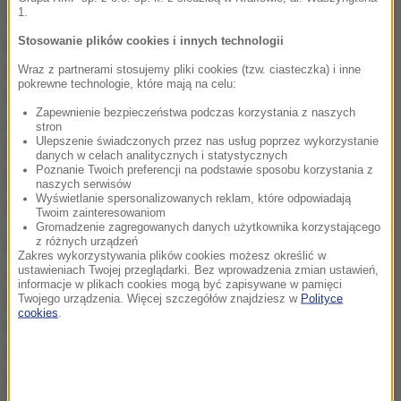
1.
dziesiątkach rozmów telefonicznych
przeprowadzanych przez europejskich przywódców
Stosowanie plików cookies i innych technologii
z rosyjskim prezydentem. Orban nie jest tu żadnym
Wraz z partnerami stosujemy pliki cookies (tzw. ciasteczka) i inne
pokrewne technologie, które mają na celu:
wyjątkiem, dba o interesy swojego kraju, tak jak
Zapewnienie bezpieczeństwa podczas korzystania z naszych
dbają firmy austriackie, niemieckie, francuskie i
stron
Ulepszenie świadczonych przez nas usług poprzez wykorzystanie
włoskie zainteresowane Nord Stream 2. Na tym
danych w celach analitycznych i statystycznych
Poznanie Twoich preferencji na podstawie sposobu korzystania z
projekcie najwięcej zarobią Niemcy, bo staną się
naszych serwisów
Wyświetlanie spersonalizowanych reklam, które odpowiadają
gazowym hubem Europy.
Twoim zainteresowaniom
Gromadzenie zagregowanych danych użytkownika korzystającego
z różnych urządzeń
Prawdziwych sojuszników ma Putin w Europie
Zakres wykorzystywania plików cookies możesz określić w
znacznie więcej, to nie tylko kręgi biznesowe w
ustawieniach Twojej przeglądarki. Bez wprowadzenia zmian ustawień,
informacje w plikach cookies mogą być zapisywane w pamięci
Europie, to także Romano Prodi, były szef Komisji
Twojego urządzenia. Więcej szczegółów znajdziesz w
Polityce
cookies
.
Europejskiej, to były premier Włoch i przyjaciel
Władimira Władimirowicza - Silvio Berlusconi, ale
także obecny premier Włoch. Otwartym