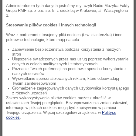
10:14
Administratorem tych danych jesteśmy my, czyli Radio Muzyka Fakty
Niebezpieczne zachowanie kierowcy
Grupa RMF sp. z o.o. sp. k. z siedzibą w Krakowie, al. Waszyngtona
1.
miejskiego autobusu. „Zignorował przepisy”
Stosowanie plików cookies i innych technologii
10:10
Wraz z partnerami stosujemy pliki cookies (tzw. ciasteczka) i inne
Z jeziora wyłowiono ciało. To mąż włoskiej
pokrewne technologie, które mają na celu:
minister
Zapewnienie bezpieczeństwa podczas korzystania z naszych
stron
10:05
Ulepszenie świadczonych przez nas usług poprzez wykorzystanie
To najmłodszy profesor w historii. Wykłada
danych w celach analitycznych i statystycznych
Poznanie Twoich preferencji na podstawie sposobu korzystania z
inżynierię i studiuje prawo
naszych serwisów
Wyświetlanie spersonalizowanych reklam, które odpowiadają
Twoim zainteresowaniom
09:45
Gromadzenie zagregowanych danych użytkownika korzystającego
7 miliardów mniej w budżecie. Weta
z różnych urządzeń
Zakres wykorzystywania plików cookies możesz określić w
Nawrockiego kosztowały Polskę fortunę
ustawieniach Twojej przeglądarki. Bez wprowadzenia zmian ustawień,
informacje w plikach cookies mogą być zapisywane w pamięci
09:41
Twojego urządzenia. Więcej szczegółów znajdziesz w
Polityce
cookies
.
Pożar centrum handlowego. Nocna akcja
strażaków w Bydgoszczy