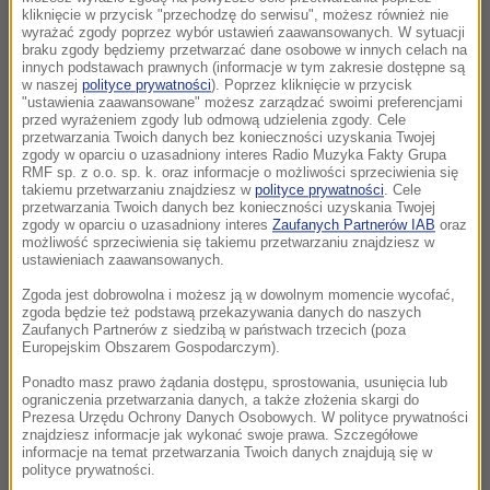
kliknięcie w przycisk "przechodzę do serwisu", możesz również nie
wyrażać zgody poprzez wybór ustawień zaawansowanych. W sytuacji
braku zgody będziemy przetwarzać dane osobowe w innych celach na
innych podstawach prawnych (informacje w tym zakresie dostępne są
w naszej
polityce prywatności
). Poprzez kliknięcie w przycisk
"ustawienia zaawansowane" możesz zarządzać swoimi preferencjami
przed wyrażeniem zgody lub odmową udzielenia zgody. Cele
przetwarzania Twoich danych bez konieczności uzyskania Twojej
zgody w oparciu o uzasadniony interes Radio Muzyka Fakty Grupa
RMF sp. z o.o. sp. k. oraz informacje o możliwości sprzeciwienia się
takiemu przetwarzaniu znajdziesz w
polityce prywatności
. Cele
przetwarzania Twoich danych bez konieczności uzyskania Twojej
zgody w oparciu o uzasadniony interes
Zaufanych Partnerów IAB
oraz
możliwość sprzeciwienia się takiemu przetwarzaniu znajdziesz w
ustawieniach zaawansowanych.
Zgoda jest dobrowolna i możesz ją w dowolnym momencie wycofać,
zgoda będzie też podstawą przekazywania danych do naszych
Zaufanych Partnerów z siedzibą w państwach trzecich (poza
Europejskim Obszarem Gospodarczym).
Ponadto masz prawo żądania dostępu, sprostowania, usunięcia lub
ograniczenia przetwarzania danych, a także złożenia skargi do
Prezesa Urzędu Ochrony Danych Osobowych. W polityce prywatności
znajdziesz informacje jak wykonać swoje prawa. Szczegółowe
informacje na temat przetwarzania Twoich danych znajdują się w
polityce prywatności.