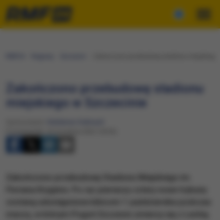
RMF24
Regiony
Szczecin
Zakończono przebudowę stadionu miejskiego 
Zakończono przebudowę stadionu
miejskiego w Szczecinie
Opracowanie:
Waldemar Stelmach
Poniedziałek, 26 września 2022 (18:30)
​Zakończono przebudowę Stadionu Miejskiego im.
Floriana Krygiera. Po raz pierwszy cztery nowe trybuny
zostaną udostępnione kibicom 1 października podczas
meczu, w którym Pogoń Szczecin zmierzy się z Lechią