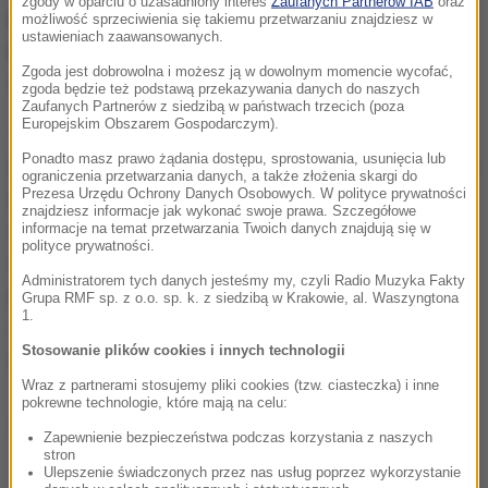
zgody w oparciu o uzasadniony interes
Zaufanych Partnerów IAB
oraz
posiadał trzy, jedna z nich została dobudowana
możliwość sprzeciwienia się takiemu przetwarzaniu znajdziesz w
ustawieniach zaawansowanych.
podczas realizacji inwestycji, przez co obiekt ma
Zgoda jest dobrowolna i możesz ją w dowolnym momencie wycofać,
charakter zamknięty.
zgoda będzie też podstawą przekazywania danych do naszych
Zaufanych Partnerów z siedzibą w państwach trzecich (poza
Europejskim Obszarem Gospodarczym).
Trybuna północna to tzw. trybuna VIP, tworzy ją
Ponadto masz prawo żądania dostępu, sprostowania, usunięcia lub
pięciokondygnacyjny budynek, w którym znajdują się
ograniczenia przetwarzania danych, a także złożenia skargi do
Prezesa Urzędu Ochrony Danych Osobowych. W polityce prywatności
pomieszczenia piłkarzy m.in. szatnie, siłownia,
znajdziesz informacje jak wykonać swoje prawa. Szczegółowe
odnowa biologiczna. Mieści się tam też część
informacje na temat przetwarzania Twoich danych znajdują się w
polityce prywatności.
administracyjna z biurami klubu, zaplecze z
Administratorem tych danych jesteśmy my, czyli Radio Muzyka Fakty
pomieszczeniami dla mediów, centrum zarządzania
Grupa RMF sp. z o.o. sp. k. z siedzibą w Krakowie, al. Waszyngtona
1.
i dowodzenia obiektem podczas organizacji imprez
Stosowanie plików cookies i innych technologii
masowych.
Wraz z partnerami stosujemy pliki cookies (tzw. ciasteczka) i inne
pokrewne technologie, które mają na celu:
Dalsza część artykułu pod materiałem video:
Zapewnienie bezpieczeństwa podczas korzystania z naszych
stron
Ulepszenie świadczonych przez nas usług poprzez wykorzystanie