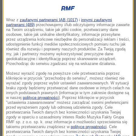
Przebudowa Stadionu Miejskiego im. Floriana
Wraz z
zaufanymi partnerami IAB (1017)
i
innymi zaufanymi
Krygiera objęła nie tylko rozbudowę obiektu. W
partnerami (489)
przechowujemy i/lub odczytujemy informacje zawarte
na Twoim urządzeniu, takie jak pliki cookie, przetwarzamy dane
ramach inwestycji powstało też Centrum Szkolenia
osobowe, takie jak unikalne identyfikatory, informacje przesyłane
Dzieci i Młodzieży. Rozpoczęte w marcu 2019 roku
przez urządzenia końcowe niezbędne do personalizacji reklam i treści,
udostępnienie funkcji mediów społecznościowych pomiaru ruchu jak
prace nie przeszkodziły w rozgrywaniu meczów na
również dla rozwoju i poprawny naszych produktów. Za Twoją zgodą
my, jak i partnerzy możemy wykorzystywać precyzyjne dane
głównej płycie boiska.
geolokalizacyjne i identyfikację poprzez skanowanie urządzeń.
Przechodząc do serwisu zgadzasz się na wskazane działania.
Cieszę się, że udało się nie wyłączając możliwości
Możesz wyrazić zgodę na powyższe cele przetwarzania poprzez
kliknięcie w przycisk "przechodzę do serwisu", możesz również nie
grania, poszczególne elementy tego obiektu
wyrażać zgody poprzez wybór ustawień zaawansowanych. W sytuacji
braku zgody będziemy przetwarzać dane osobowe w innych celach na
oddawać do użytkowania. To ogromny sukces, mimo
innych podstawach prawnych (informacje w tym zakresie dostępne są
w naszej
polityce prywatności
). Poprzez kliknięcie w przycisk
pandemii, różnych trudności, udało się to w realnych
"ustawienia zaawansowane" możesz zarządzać swoimi preferencjami
przed wyrażeniem zgody lub odmową udzielenia zgody. Cele
kosztach zrealizować
- powiedział prezydent
przetwarzania Twoich danych bez konieczności uzyskania Twojej
Szczecina Piotr Krzystek.
zgody w oparciu o uzasadniony interes Radio Muzyka Fakty Grupa
RMF sp. z o.o. sp. k. oraz informacje o możliwości sprzeciwienia się
takiemu przetwarzaniu znajdziesz w
polityce prywatności
. Cele
Stadion składa się z czterech trybun. Dotychczas
przetwarzania Twoich danych bez konieczności uzyskania Twojej