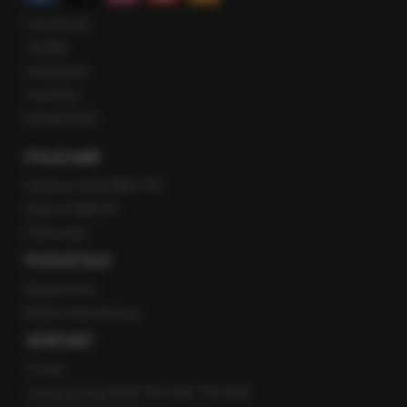
Facebook
Twitter
Instagram
YouTube
Kanały RSS
POLECANE
Gorąca Linia RMF FM
Staż w RMF24
Patronaty
POZOSTAŁE
Newsroom
Radio internetowe
KONTAKT
O nas
Gorąca Linia RMF FM: 600 700 800