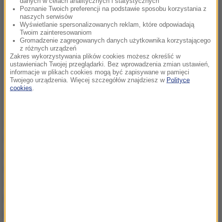
danych w celach analitycznych i statystycznych
Poznanie Twoich preferencji na podstawie sposobu korzystania z
naszych serwisów
Wyświetlanie spersonalizowanych reklam, które odpowiadają
Twoim zainteresowaniom
Gromadzenie zagregowanych danych użytkownika korzystającego
z różnych urządzeń
Zakres wykorzystywania plików cookies możesz określić w
ustawieniach Twojej przeglądarki. Bez wprowadzenia zmian ustawień,
informacje w plikach cookies mogą być zapisywane w pamięci
Twojego urządzenia. Więcej szczegółów znajdziesz w
Polityce
cookies
.
Dla nas, dla Pogoni Szczecin, dla kibiców w
Szczecinie to chyba najważniejszy czas w historii
albowiem doczekaliśmy się stadionu, na który bardzo
czekaliśmy. Obiekt to nie tylko stadion, ale również
Centrum Szkolenia Dzieci i Młodzieży. To miejsce,
którego nam zazdrości cała piłkarska Polska
-
powiedział prezes Zarządu Klubu Pogoń Szczecin