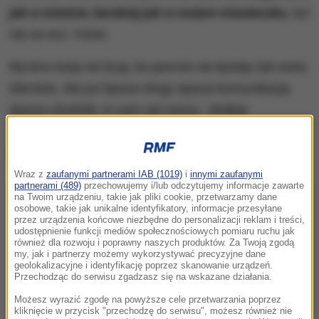
jak w mieście, bardziej jak w małym miasteczku
, też
nie na wsi
- mówi.
Na kino tutaj nie liczę, bo pewnie nie byłoby tak wielu
klientów. Ale już lepsze drogi, lepsza komunikacja,
lepsze chodniki, to nam się marzy
- dodaje.
Dalsza część artykułu pod materiałem video:
Wraz z
zaufanymi partnerami IAB (1019)
i
innymi zaufanymi
partnerami (489)
przechowujemy i/lub odczytujemy informacje zawarte
na Twoim urządzeniu, takie jak pliki cookie, przetwarzamy dane
osobowe, takie jak unikalne identyfikatory, informacje przesyłane
przez urządzenia końcowe niezbędne do personalizacji reklam i treści,
udostępnienie funkcji mediów społecznościowych pomiaru ruchu jak
również dla rozwoju i poprawny naszych produktów. Za Twoją zgodą
my, jak i partnerzy możemy wykorzystywać precyzyjne dane
geolokalizacyjne i identyfikację poprzez skanowanie urządzeń.
Przechodząc do serwisu zgadzasz się na wskazane działania.
Możesz wyrazić zgodę na powyższe cele przetwarzania poprzez
kliknięcie w przycisk "przechodzę do serwisu", możesz również nie