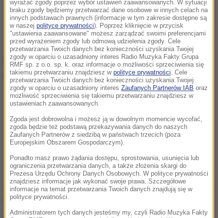
wyrażać zgody poprzez wybór ustawień zaawansowanych. W sytuacji
braku zgody będziemy przetwarzać dane osobowe w innych celach na
innych podstawach prawnych (informacje w tym zakresie dostępne są
w naszej
polityce prywatności
). Poprzez kliknięcie w przycisk
"ustawienia zaawansowane" możesz zarządzać swoimi preferencjami
przed wyrażeniem zgody lub odmową udzielenia zgody. Cele
Inny z mieszkańców Osiecka
ma nadzieję na to, "że
przetwarzania Twoich danych bez konieczności uzyskania Twojej
zgody w oparciu o uzasadniony interes Radio Muzyka Fakty Grupa
będzie tu więcej inwestorów, że tereny będą
RMF sp. z o.o. sp. k. oraz informacje o możliwości sprzeciwienia się
takiemu przetwarzaniu znajdziesz w
polityce prywatności
. Cele
szybko odrolnione"
.
Nie znam tu żadnego rolnika.
przetwarzania Twoich danych bez konieczności uzyskania Twojej
zgody w oparciu o uzasadniony interes
Zaufanych Partnerów IAB
oraz
Mamy rynek, mamy siłownię plenerową na rynku,
możliwość sprzeciwienia się takiemu przetwarzaniu znajdziesz w
mamy mieszkańców, którzy chcieli, żeby tu było
ustawieniach zaawansowanych.
miasto. Jest już wiele elementów miejskich
- mówi.
Zgoda jest dobrowolna i możesz ją w dowolnym momencie wycofać,
zgoda będzie też podstawą przekazywania danych do naszych
Chciałbym, by było tu więcej osób. Teraz to raptem
Zaufanych Partnerów z siedzibą w państwach trzecich (poza
Europejskim Obszarem Gospodarczym).
około tysiąca mieszkańców. A przecież mogłoby być
Ponadto masz prawo żądania dostępu, sprostowania, usunięcia lub
więcej - dwa tysiące
- dodaje.
ograniczenia przetwarzania danych, a także złożenia skargi do
Prezesa Urzędu Ochrony Danych Osobowych. W polityce prywatności
znajdziesz informacje jak wykonać swoje prawa. Szczegółowe
Jak podkreśla w rozmowie z RMF FM kobieta, która w
informacje na temat przetwarzania Twoich danych znajdują się w
polityce prywatności.
Osiecku, w gronie rodzinnym, spędza przerwę
Administratorem tych danych jesteśmy my, czyli Radio Muzyka Fakty
świąteczno-noworoczną, status miasta może