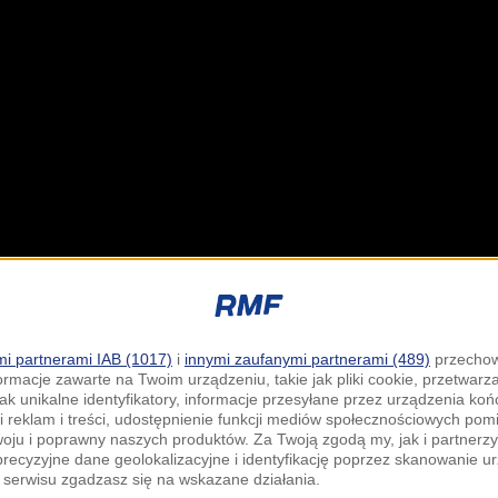
i partnerami IAB (1017)
i
innymi zaufanymi partnerami (489)
przechow
ormacje zawarte na Twoim urządzeniu, takie jak pliki cookie, przetwar
jak unikalne identyfikatory, informacje przesyłane przez urządzenia k
i reklam i treści, udostępnienie funkcji mediów społecznościowych pom
woju i poprawny naszych produktów. Za Twoją zgodą my, jak i partner
recyzyjne dane geolokalizacyjne i identyfikację poprzez skanowanie u
serwisu zgadzasz się na wskazane działania.