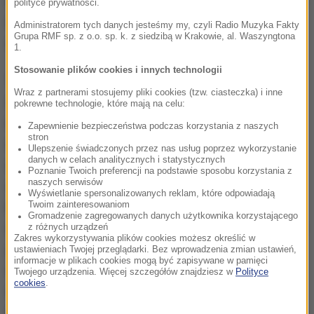
do lochów. Elity - siłą degradować. Bogatym zabierać
polityce prywatności.
dobra siłą itp. Typowo męska, prymitywna, żałosna
Administratorem tych danych jesteśmy my, czyli Radio Muzyka Fakty
Grupa RMF sp. z o.o. sp. k. z siedzibą w Krakowie, al. Waszyngtona
strategia. No po prostu ohyda!
1.
Stosowanie plików cookies i innych technologii
Teorii feministycznych jest kilkadziesiąt i często są
Wraz z partnerami stosujemy pliki cookies (tzw. ciasteczka) i inne
ze sobą sprzeczne, co nie oznacza, że spójna
pokrewne technologie, które mają na celu:
ideologia nie istnieje. Ideologia wcale nie musi być
Zapewnienie bezpieczeństwa podczas korzystania z naszych
stron
sprzeczna z pluralizmem, choć mężczyznom -
Ulepszenie świadczonych przez nas usług poprzez wykorzystanie
danych w celach analitycznych i statystycznych
ograniczonym w swej prostocie - trudno w to
Poznanie Twoich preferencji na podstawie sposobu korzystania z
naszych serwisów
uwierzyć. Wystarczyło wprowadzić (hierarchii
Wyświetlanie spersonalizowanych reklam, które odpowiadają
Twoim zainteresowaniom
bardzo nie lubimy, cenimy struktury poziome)
Gromadzenie zagregowanych danych użytkownika korzystającego
decentralizm polityki, organizacji, propagandy i rzecz
z różnych urządzeń
Zakres wykorzystywania plików cookies możesz określić w
jasna cenzury. Poprawność polityczna jest czystej
ustawieniach Twojej przeglądarki. Bez wprowadzenia zmian ustawień,
informacje w plikach cookies mogą być zapisywane w pamięci
wody cenzurą, ale kto to udowodni? Nie ma urzędu
Twojego urządzenia. Więcej szczegółów znajdziesz w
Polityce
cookies
.
cenzora, brak białych plam w gazetach po
zakazanych tekstach... Nieformalna i