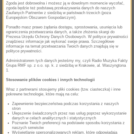
Zgoda jest dobrowolna i możesz ją w dowolnym momencie wycofać,
chcesz widzieć więcej artykułów od RMF24?
dodaj w
zgoda będzie też podstawą przekazywania danych do naszych
Zaufanych Partnerów z siedzibą w państwach trzecich (poza
Google
Europejskim Obszarem Gospodarczym).
Ponadto masz prawo żądania dostępu, sprostowania, usunięcia lub
ograniczenia przetwarzania danych, a także złożenia skargi do
Prezesa Urzędu Ochrony Danych Osobowych. W polityce prywatności
znajdziesz informacje jak wykonać swoje prawa. Szczegółowe
informacje na temat przetwarzania Twoich danych znajdują się w
polityce prywatności.
Administratorem tych danych jesteśmy my, czyli Radio Muzyka Fakty
Grupa RMF sp. z o.o. sp. k. z siedzibą w Krakowie, al. Waszyngtona
1.
Stosowanie plików cookies i innych technologii
Wraz z partnerami stosujemy pliki cookies (tzw. ciasteczka) i inne
pokrewne technologie, które mają na celu:
Zapewnienie bezpieczeństwa podczas korzystania z naszych
stron
Ulepszenie świadczonych przez nas usług poprzez wykorzystanie
danych w celach analitycznych i statystycznych
Poznanie Twoich preferencji na podstawie sposobu korzystania z
naszych serwisów
Wyświetlanie spersonalizowanych reklam, które odpowiadają