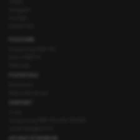
Twitter
Instagram
YouTube
Kanały RSS
POLECANE
Gorąca Linia RMF FM
Staż w RMF24
Patronaty
POZOSTAŁE
Newsroom
Radio internetowe
KONTAKT
O nas
Gorąca Linia RMF FM: 600 700 800
email: fakty@rmf.fm
APLIKACJE MOBILNE