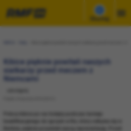
Słuchaj
RMF24
Fakty
​Kibice pięknie powitali naszych siatkarzy przed meczem z N
​Kibice pięknie powitali naszych
siatkarzy przed meczem z
Niemcami
udostępnij
Piątek, 8 stycznia 2016 (20:21)
Polscy kibice po raz kolejny podczas turnieju
kwalifikacyjnego do igrzysk w Rio, który odbywa się w
Berlinie, pięknie przywitali naszą reprezentację. Przed