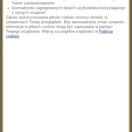
Twoim zainteresowaniom
Gromadzenie zagregowanych danych użytkownika korzystającego
z różnych urządzeń
Zakres wykorzystywania plików cookies możesz określić w
ustawieniach Twojej przeglądarki. Bez wprowadzenia zmian ustawień,
informacje w plikach cookies mogą być zapisywane w pamięci
Twojego urządzenia. Więcej szczegółów znajdziesz w
Polityce
cookies
.
NAJWAŻNIEJSZE FAKTY
Dwoje dzieci topiło się w
zbiorniku
przeciwpożarowym
Pożar nad jeziorem Garda.
Ewakuacja, "przerażające
sceny”
„Potrzebujemy skoku
rozwojowego”. Drewnicki z
PiS zaczął zbierać podpisy
Krakowian