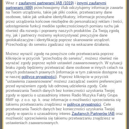
Wraz z
zaufanymi partnerami IAB (1019)
i
innymi zaufanymi
partnerami (489)
przechowujemy i/lub odczytujemy informacje zawarte
na Twoim urządzeniu, takie jak pliki cookie, przetwarzamy dane
osobowe, takie jak unikalne identyfikatory, informacje przesyłane
przez urządzenia końcowe niezbędne do personalizacji reklam i treści,
udostępnienie funkcji mediów społecznościowych pomiaru ruchu jak
również dla rozwoju i poprawny naszych produktów. Za Twoją zgodą
my, jak i partnerzy możemy wykorzystywać precyzyjne dane
geolokalizacyjne i identyfikację poprzez skanowanie urządzeń.
Przechodząc do serwisu zgadzasz się na wskazane działania.
Możesz wyrazić zgodę na powyższe cele przetwarzania poprzez
kliknięcie w przycisk "przechodzę do serwisu", możesz również nie
wyrażać zgody poprzez wybór ustawień zaawansowanych. W sytuacji
braku zgody będziemy przetwarzać dane osobowe w innych celach na
innych podstawach prawnych (informacje w tym zakresie dostępne są
w naszej
polityce prywatności
). Poprzez kliknięcie w przycisk
Taki filmik dostaliśmy od polskich kibiców:
"ustawienia zaawansowane" możesz zarządzać swoimi preferencjami
przed wyrażeniem zgody lub odmową udzielenia zgody. Cele
przetwarzania Twoich danych bez konieczności uzyskania Twojej
zgody w oparciu o uzasadniony interes Radio Muzyka Fakty Grupa
RMF sp. z o.o. sp. k. oraz informacje o możliwości sprzeciwienia się
takiemu przetwarzaniu znajdziesz w
polityce prywatności
. Cele
Źródło: RMF FM
przetwarzania Twoich danych bez konieczności uzyskania Twojej
zgody w oparciu o uzasadniony interes
Zaufanych Partnerów IAB
oraz
siatkówka
Tagi:
możliwość sprzeciwienia się takiemu przetwarzaniu znajdziesz w
ustawieniach zaawansowanych.