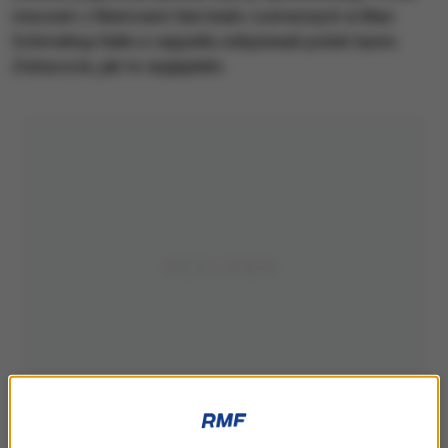
meczem z Niemcami fani biało-czerwonych w Max-
Schmeling-Halle a cappella odśpiewali polski hymn.
Zobaczcie, jak to wyglądało.