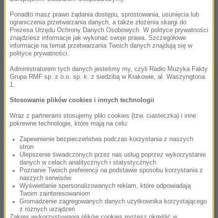
technologia wojskowa, która była używana do celów
wojskowych, militarnych, później rozprzestrzeniła się
Ponadto masz prawo żądania dostępu, sprostowania, usunięcia lub
ograniczenia przetwarzania danych, a także złożenia skargi do
także na rynek cywilny i teraz pomaga nam
Prezesa Urzędu Ochrony Danych Osobowych. W polityce prywatności
znajdziesz informacje jak wykonać swoje prawa. Szczegółowe
orientować się w przestrzeni i jest bardzo
informacje na temat przetwarzania Twoich danych znajdują się w
polityce prywatności.
pożyteczna. Tak samo można przedstawić historię
Administratorem tych danych jesteśmy my, czyli Radio Muzyka Fakty
energetyki jądrowej, energetyki, która była pierwotnie
Grupa RMF sp. z o.o. sp. k. z siedzibą w Krakowie, al. Waszyngtona
1.
rozwijana na potrzeby projektu Manhattan, a później
Stosowanie plików cookies i innych technologii
została przeszczepiona na grunt cywilny i też jest
teraz bardzo pożyteczna i pomaga nam zarówno w
Wraz z partnerami stosujemy pliki cookies (tzw. ciasteczka) i inne
pokrewne technologie, które mają na celu:
rozwoju gospodarczym, jak i w unikaniu przykrych
Zapewnienie bezpieczeństwa podczas korzystania z naszych
konsekwencji globalnego ocieplenia
- podkreśla
stron
Ulepszenie świadczonych przez nas usług poprzez wykorzystanie
Jakub Wiech.
danych w celach analitycznych i statystycznych
Poznanie Twoich preferencji na podstawie sposobu korzystania z
naszych serwisów
Wyświetlanie spersonalizowanych reklam, które odpowiadają
Dalsza część artykułu pod materiałem video:
Twoim zainteresowaniom
Gromadzenie zagregowanych danych użytkownika korzystającego
z różnych urządzeń
Zakres wykorzystywania plików cookies możesz określić w