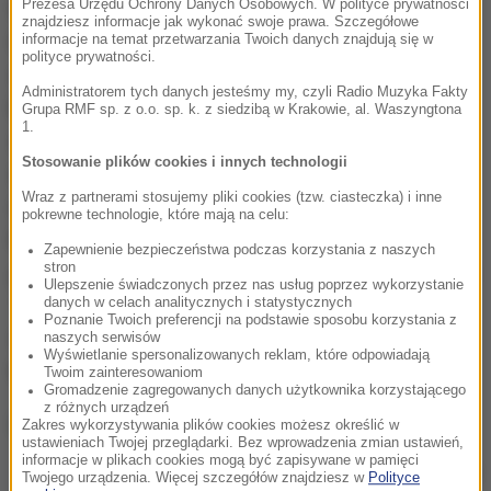
Prezesa Urzędu Ochrony Danych Osobowych. W polityce prywatności
Według ustaleń śledczych klienci wpłacili do Amber
znajdziesz informacje jak wykonać swoje prawa. Szczegółowe
Gold około 850 milionów złotych. Wpłacili. To ważne
informacje na temat przetwarzania Twoich danych znajdują się w
polityce prywatności.
słowo. Bo to nie oznacza, że tyleż samo właśnie
Administratorem tych danych jesteśmy my, czyli Radio Muzyka Fakty
klienci tej firmy stracili. A przeważnie w mediach
Grupa RMF sp. z o.o. sp. k. z siedzibą w Krakowie, al. Waszyngtona
1.
słychać - i sam także mogłem paść ofiarą tego
Stosowanie plików cookies i innych technologii
skrótu myślowego i być przekaźnikiem owych słów -
Wraz z partnerami stosujemy pliki cookies (tzw. ciasteczka) i inne
że klienci stracili 850 milionów złotych. A to nie do
pokrewne technologie, które mają na celu:
końca tak. Nieraz słychać też pytania:
"co stało się z
Zapewnienie bezpieczeństwa podczas korzystania z naszych
stron
pieniędzmi klientów?","gdzie jest złoto Amber Gold?.",
Ulepszenie świadczonych przez nas usług poprzez wykorzystanie
"gdzie jest 850 milionów, które wyparowały z
danych w celach analitycznych i statystycznych
Poznanie Twoich preferencji na podstawie sposobu korzystania z
lokat?"...
tu też nie ma wielkiej tajemnicy. Ale po
naszych serwisów
Wyświetlanie spersonalizowanych reklam, które odpowiadają
kolei.
Twoim zainteresowaniom
Gromadzenie zagregowanych danych użytkownika korzystającego
z różnych urządzeń
Zakres wykorzystywania plików cookies możesz określić w
ustawieniach Twojej przeglądarki. Bez wprowadzenia zmian ustawień,
informacje w plikach cookies mogą być zapisywane w pamięci
Marcin P., prezes Amber Gold
Twojego urządzenia. Więcej szczegółów znajdziesz w
Polityce