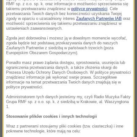
zwyczajnego, matczynego uczucia. Wzruszony
RMF sp. z o.o. sp. k. oraz informacje o możliwości sprzeciwienia się
takiemu przetwarzaniu znajdziesz w
polityce prywatności
. Cele
wracam wzrokiem w dół i niedaleko, obok siebie,
przetwarzania Twoich danych bez konieczności uzyskania Twojej
zgody w oparciu o uzasadniony interes
Zaufanych Partnerów IAB
oraz
dostrzegam procesję idącą w kierunku ołtarza.
możliwość sprzeciwienia się takiemu przetwarzaniu znajdziesz w
ustawieniach zaawansowanych.
Kruczowłose, ubrane na czarno kobiety niosą na
Zgoda jest dobrowolna i możesz ją w dowolnym momencie wycofać,
lśniących złociście tacach dwie pary znoszonych
zgoda będzie też podstawą przekazywania danych do naszych
Zaufanych Partnerów z siedzibą w państwach trzecich (poza
męskich sandałów. W tych prozaicznych rzeczach
Europejskim Obszarem Gospodarczym).
objawia mi się nagle scena ze świata sacrum: biedni
Ponadto masz prawo żądania dostępu, sprostowania, usunięcia lub
franciszkanie porwani do nieba tak nagle, że aż
ograniczenia przetwarzania danych, a także złożenia skargi do
Prezesa Urzędu Ochrony Danych Osobowych. W polityce prywatności
pogubili swoje obuwie.
znajdziesz informacje jak wykonać swoje prawa. Szczegółowe
informacje na temat przetwarzania Twoich danych znajdują się w
polityce prywatności.
2.
Błogosławieni, którzy się smucą, albowiem oni
Administratorem tych danych jesteśmy my, czyli Radio Muzyka Fakty
będą pocieszeni.
Grupa RMF sp. z o.o. sp. k. z siedzibą w Krakowie, al. Waszyngtona
1.
5 grudnia 2015 r. Stoję na podeście dla operatorów
Stosowanie plików cookies i innych technologii
kamer i fotoreporterów na płycie stadionu w
Wraz z partnerami stosujemy pliki cookies (tzw. ciasteczka) i inne
pokrewne technologie, które mają na celu:
Chimbote. Za chwilę rozpocznie się uroczysta