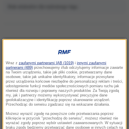
Brak artykułów dla wybranego tagu.
NAJNOWSZE
Wraz z
zaufanymi partnerami IAB (1019)
i
innymi zaufanymi
14:34
partnerami (489)
przechowujemy i/lub odczytujemy informacje zawarte
Głową w dół, przygnieciony regałem z
na Twoim urządzeniu, takie jak pliki cookie, przetwarzamy dane
osobowe, takie jak unikalne identyfikatory, informacje przesyłane
książkami. Policja uratowała 71-latka
przez urządzenia końcowe niezbędne do personalizacji reklam i treści,
udostępnienie funkcji mediów społecznościowych pomiaru ruchu jak
14:22
również dla rozwoju i poprawny naszych produktów. Za Twoją zgodą
my, jak i partnerzy możemy wykorzystywać precyzyjne dane
Zderzenie i utrudnienia na drodze w
geolokalizacyjne i identyfikację poprzez skanowanie urządzeń.
Wielkopolsce. Zmiażdżona osobówka
Przechodząc do serwisu zgadzasz się na wskazane działania.
Możesz wyrazić zgodę na powyższe cele przetwarzania poprzez
14:13
kliknięcie w przycisk "przechodzę do serwisu", możesz również nie
Z Krakowa prosto do Rabatu. Ryanair
wyrażać zgody poprzez wybór ustawień zaawansowanych. W sytuacji
braku zgody będziemy przetwarzać dane osobowe w innych celach na