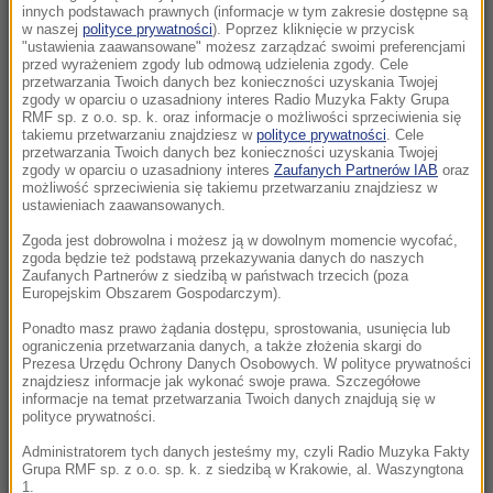
uruchomi nowe połączenie
innych podstawach prawnych (informacje w tym zakresie dostępne są
w naszej
polityce prywatności
). Poprzez kliknięcie w przycisk
"ustawienia zaawansowane" możesz zarządzać swoimi preferencjami
13:43
przed wyrażeniem zgody lub odmową udzielenia zgody. Cele
Tureckie samoloty naruszyły grecką
przetwarzania Twoich danych bez konieczności uzyskania Twojej
zgody w oparciu o uzasadniony interes Radio Muzyka Fakty Grupa
przestrzeń 17 razy. Symulowana bitwa w
RMF sp. z o.o. sp. k. oraz informacje o możliwości sprzeciwienia się
powietrzu
takiemu przetwarzaniu znajdziesz w
polityce prywatności
. Cele
przetwarzania Twoich danych bez konieczności uzyskania Twojej
zgody w oparciu o uzasadniony interes
Zaufanych Partnerów IAB
oraz
13:37
możliwość sprzeciwienia się takiemu przetwarzaniu znajdziesz w
Poważne zanieczyszczenie wodociągu.
ustawieniach zaawansowanych.
Większość mieszkańców miasta bez wody
Zgoda jest dobrowolna i możesz ją w dowolnym momencie wycofać,
pitnej
zgoda będzie też podstawą przekazywania danych do naszych
Zaufanych Partnerów z siedzibą w państwach trzecich (poza
Europejskim Obszarem Gospodarczym).
13:16
Zwłoki 40-latki leżały w polu. Są zatrzymani w
Ponadto masz prawo żądania dostępu, sprostowania, usunięcia lub
ograniczenia przetwarzania danych, a także złożenia skargi do
sprawie makabrycznej zbrodni
Prezesa Urzędu Ochrony Danych Osobowych. W polityce prywatności
znajdziesz informacje jak wykonać swoje prawa. Szczegółowe
informacje na temat przetwarzania Twoich danych znajdują się w
13:12
polityce prywatności.
Na Wołyniu odkryto szczątki 55 osób, w tym
26 dzieci. IPN ujawnia szczegóły
Administratorem tych danych jesteśmy my, czyli Radio Muzyka Fakty
Grupa RMF sp. z o.o. sp. k. z siedzibą w Krakowie, al. Waszyngtona
1.