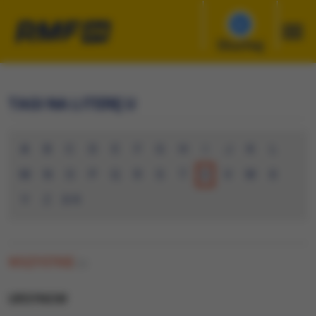
Słuchaj
TAGI NA LITERĘ U
A
B
C
D
E
F
G
H
I
J
K
L
M
N
O
P
Q
R
S
T
U
V
W
X
Y
Z
0-9
WSZYSTKIE
(0)
URSYNOW