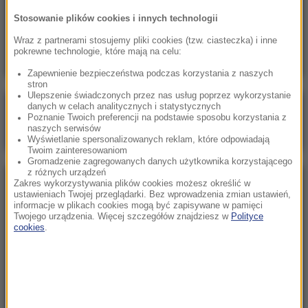
13:10
Stosowanie plików cookies i innych technologii
Tajny plan rządu Orbana wyszedł na jaw.
Chcieli wydać fortunę w stolicy Belgii
Wraz z partnerami stosujemy pliki cookies (tzw. ciasteczka) i inne
pokrewne technologie, które mają na celu:
Zapewnienie bezpieczeństwa podczas korzystania z naszych
stron
Ulepszenie świadczonych przez nas usług poprzez wykorzystanie
danych w celach analitycznych i statystycznych
Poranna rozmowa w RMF FM
Poznanie Twoich preferencji na podstawie sposobu korzystania z
naszych serwisów
Gościem Marcin Mastalerek
Wyświetlanie spersonalizowanych reklam, które odpowiadają
Twoim zainteresowaniom
Gromadzenie zagregowanych danych użytkownika korzystającego
z różnych urządzeń
Zakres wykorzystywania plików cookies możesz określić w
NAJPOPULARNIEJSZE
ustawieniach Twojej przeglądarki. Bez wprowadzenia zmian ustawień,
informacje w plikach cookies mogą być zapisywane w pamięci
Twojego urządzenia. Więcej szczegółów znajdziesz w
Polityce
Niedziela, 2 sierpnia 2026 (16:32)
cookies
.
Gdzie żyje się najlepiej? Oto raj dla emigrantów
Sobota, 1 sierpnia 2026 (15:39)
Sumy opanowały jezioro Garda. Włosi przygotowali