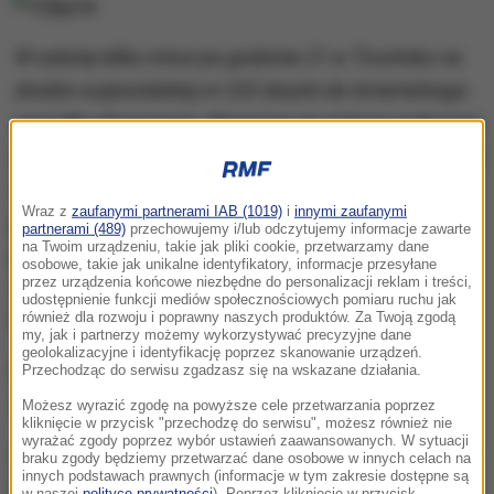
W sobotę kilka minut po godzinie 21 w Trzcińsku na
drodze wojewódzkiej nr 222 doszło do śmiertelnego
wypadku drogowego. Pracujący na miejscu policjanci
ustalili, że 35-latek kierujący osobowym renault, jadąc
w kierunku Starogardu Gdańskiego,
stracił
Wraz z
zaufanymi partnerami IAB (1019)
i
innymi zaufanymi
panowanie nad pojazdem i zjechał na prawe
partnerami (489)
przechowujemy i/lub odczytujemy informacje zawarte
na Twoim urządzeniu, takie jak pliki cookie, przetwarzamy dane
pobocze, gdzie pojazd dachował
- relacjonował
osobowe, takie jak unikalne identyfikatory, informacje przesyłane
przez urządzenia końcowe niezbędne do personalizacji reklam i treści,
aspirant sztabowy Marcin Kunka z Komendy
udostępnienie funkcji mediów społecznościowych pomiaru ruchu jak
również dla rozwoju i poprawny naszych produktów. Za Twoją zgodą
Powiatowej Policji w Starogardzie Gdańskim.
my, jak i partnerzy możemy wykorzystywać precyzyjne dane
geolokalizacyjne i identyfikację poprzez skanowanie urządzeń.
Dodał, że obrażenia, jakich doznał mężczyzna,
Przechodząc do serwisu zgadzasz się na wskazane działania.
okazały się śmiertelne.
Możesz wyrazić zgodę na powyższe cele przetwarzania poprzez
kliknięcie w przycisk "przechodzę do serwisu", możesz również nie
wyrażać zgody poprzez wybór ustawień zaawansowanych. W sytuacji
Policjanci zabezpieczyli ujawnione na miejscu ślady,
braku zgody będziemy przetwarzać dane osobowe w innych celach na
innych podstawach prawnych (informacje w tym zakresie dostępne są
które mogą okazać się pomocne w ustaleniu
w naszej
polityce prywatności
). Poprzez kliknięcie w przycisk