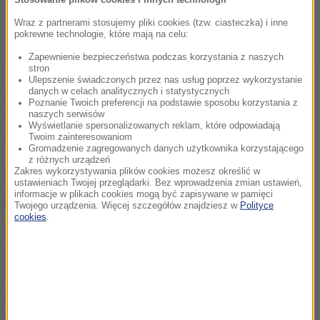
Wraz z partnerami stosujemy pliki cookies (tzw. ciasteczka) i inne
pokrewne technologie, które mają na celu:
Zapewnienie bezpieczeństwa podczas korzystania z naszych
stron
Ulepszenie świadczonych przez nas usług poprzez wykorzystanie
danych w celach analitycznych i statystycznych
Apelujemy o ostrożność na drodze i niewsiadanie za
Poznanie Twoich preferencji na podstawie sposobu korzystania z
kółko po alkoholu. Niech te święta będą dla nas
naszych serwisów
Wyświetlanie spersonalizowanych reklam, które odpowiadają
bezpieczne i spokojne
- dodaje Kirkuć.
Twoim zainteresowaniom
Gromadzenie zagregowanych danych użytkownika korzystającego
z różnych urządzeń
Zakres wykorzystywania plików cookies możesz określić w
Śmiertelne wypadki na polskich
ustawieniach Twojej przeglądarki. Bez wprowadzenia zmian ustawień,
drogach
informacje w plikach cookies mogą być zapisywane w pamięci
Twojego urządzenia. Więcej szczegółów znajdziesz w
Polityce
cookies
.
Z danych policyjnych wynika, że tylko minionej doby
na polskich drogach zginęło dziewięć osób.
Funkcjonariusze drogówki od piątku prowadzą
specjalną akcję w związku ze świątecznymi
wyjazdami.