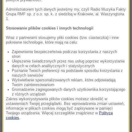
"Kobieta utopiła się własną krwią"
Administratorem tych danych jesteśmy my, czyli Radio Muzyka Fakty
Grupa RMF sp. z o.o. sp. k. z siedzibą w Krakowie, al. Waszyngtona
1.
W ocenie sądu zdecydowanie nie można stwierdzić,
Stosowanie plików cookies i innych technologii
że relacja oskarżonego z pokrzywdzoną była zła. Ich
Wraz z partnerami stosujemy pliki cookies (tzw. ciasteczka) i inne
relacje były co najmniej poprawne. Maria K.
pokrewne technologie, które mają na celu:
pomagała mu w czynnościach, z którymi nie dawał
Zapewnienie bezpieczeństwa podczas korzystania z naszych
stron
sobie rady, spotkała się z nim dobrowolnie, spożywali
Ulepszenie świadczonych przez nas usług poprzez wykorzystanie
danych w celach analitycznych i statystycznych
razem alkohol, nic nie wskazywało, że w jego
Poznanie Twoich preferencji na podstawie sposobu korzystania z
towarzystwie czuła się zagrożona
- mówił
sędzia
naszych serwisów
Wyświetlanie spersonalizowanych reklam, które odpowiadają
sprawozdawca Piotr Czerczak.
Twoim zainteresowaniom
Gromadzenie zagregowanych danych użytkownika korzystającego
z różnych urządzeń
Zadane pokrzywdzonej ciosy, w ocenie sądu,
Zakres wykorzystywania plików cookies możesz określić w
ustawieniach Twojej przeglądarki. Bez wprowadzenia zmian ustawień,
również nie wskazują jednoznacznie na zamiar
informacje w plikach cookies mogą być zapisywane w pamięci
Twojego urządzenia. Więcej szczegółów znajdziesz w
Polityce
bezpośredni. Maria K.
była uderzana w twarz, ale nie
cookies
.
doszło do złamań kości.
Była duszona, ale nie