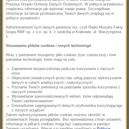
piaskiem
, ale w momencie, gdy pod ziemią przestają
Prezesa Urzędu Ochrony Danych Osobowych. W polityce prywatności
znajdziesz informacje jak wykonać swoje prawa. Szczegółowe
pracować pompy, podnosi się poziom wód
informacje na temat przetwarzania Twoich danych znajdują się w
polityce prywatności.
kopalnianych. Woda migrując wypłukuje drobne
Administratorem tych danych jesteśmy my, czyli Radio Muzyka Fakty
odłamki skalne ze skał stropowych.
W miejscu, gdzie
Grupa RMF sp. z o.o. sp. k. z siedzibą w Krakowie, al. Waszyngtona
1.
powstało zapadlisko, eksploatacja była prowadzona
Stosowanie plików cookies i innych technologii
na głębokości 90 metrów
- mówił Binkiewicz.
Wraz z partnerami stosujemy pliki cookies (tzw. ciasteczka) i inne
pokrewne technologie, które mają na celu:
Dalsza część artykułu pod materiałem video:
Zapewnienie bezpieczeństwa podczas korzystania z naszych
stron
Ulepszenie świadczonych przez nas usług poprzez wykorzystanie
danych w celach analitycznych i statystycznych
Poznanie Twoich preferencji na podstawie sposobu korzystania z
naszych serwisów
Wyświetlanie spersonalizowanych reklam, które odpowiadają
Twoim zainteresowaniom
Gromadzenie zagregowanych danych użytkownika korzystającego
z różnych urządzeń
Zakres wykorzystywania plików cookies możesz określić w
ustawieniach Twojej przeglądarki. Bez wprowadzenia zmian ustawień,
informacje w plikach cookies mogą być zapisywane w pamięci
Twojego urządzenia. Więcej szczegółów znajdziesz w
Polityce