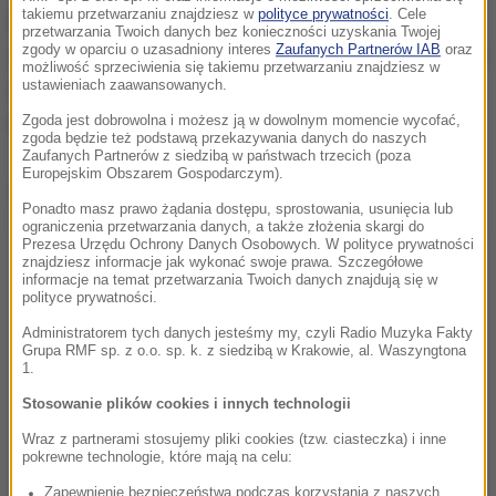
takiemu przetwarzaniu znajdziesz w
polityce prywatności
. Cele
Rotundy Kapitolu, a parada z Pennsylvania Avenue
przetwarzania Twoich danych bez konieczności uzyskania Twojej
zgody w oparciu o uzasadniony interes
Zaufanych Partnerów IAB
oraz
do areny Capital One.
To pierwszy taki przypadek od
możliwość sprzeciwienia się takiemu przetwarzaniu znajdziesz w
ustawieniach zaawansowanych.
40 lat, kiedy to ceremonia nie odbędzie się na
schodach Kapitolu.
Zgoda jest dobrowolna i możesz ją w dowolnym momencie wycofać,
zgoda będzie też podstawą przekazywania danych do naszych
Zaufanych Partnerów z siedzibą w państwach trzecich (poza
Europejskim Obszarem Gospodarczym).
Dalsza część artykułu pod materiałem video:
Ponadto masz prawo żądania dostępu, sprostowania, usunięcia lub
ograniczenia przetwarzania danych, a także złożenia skargi do
Prezesa Urzędu Ochrony Danych Osobowych. W polityce prywatności
znajdziesz informacje jak wykonać swoje prawa. Szczegółowe
informacje na temat przetwarzania Twoich danych znajdują się w
polityce prywatności.
Administratorem tych danych jesteśmy my, czyli Radio Muzyka Fakty
Grupa RMF sp. z o.o. sp. k. z siedzibą w Krakowie, al. Waszyngtona
1.
Stosowanie plików cookies i innych technologii
Wraz z partnerami stosujemy pliki cookies (tzw. ciasteczka) i inne
pokrewne technologie, które mają na celu:
Zapewnienie bezpieczeństwa podczas korzystania z naszych