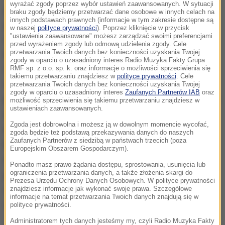
wyrażać zgody poprzez wybór ustawień zaawansowanych. W sytuacji
głęboko, że możemy zmienić Polskę na lepszą, że
braku zgody będziemy przetwarzać dane osobowe w innych celach na
innych podstawach prawnych (informacje w tym zakresie dostępne są
jesteśmy przygotowani do tego, żeby walczyć o
w naszej
polityce prywatności
). Poprzez kliknięcie w przycisk
"ustawienia zaawansowane" możesz zarządzać swoimi preferencjami
lepszą Polskę dla wszystkich, nie dla wybranych
-
przed wyrażeniem zgody lub odmową udzielenia zgody. Cele
przetwarzania Twoich danych bez konieczności uzyskania Twojej
mówił Kosiniak-Kamysz podczas konwencji w
zgody w oparciu o uzasadniony interes Radio Muzyka Fakty Grupa
Zakopanem w połowie grudnia 2019 roku. Wtedy
RMF sp. z o.o. sp. k. oraz informacje o możliwości sprzeciwienia się
takiemu przetwarzaniu znajdziesz w
polityce prywatności
. Cele
właśnie ogłosił swój start w wyborach
przetwarzania Twoich danych bez konieczności uzyskania Twojej
zgody w oparciu o uzasadniony interes
Zaufanych Partnerów IAB
oraz
prezydenckich 2020 i do dziś szczyci się tym, że jest
możliwość sprzeciwienia się takiemu przetwarzaniu znajdziesz w
ustawieniach zaawansowanych.
najdłużej w "wyścigu prezydenckim". Podczas
Zgoda jest dobrowolna i możesz ją w dowolnym momencie wycofać,
rozmowy na antenie na antenie RMF FM z
zgoda będzie też podstawą przekazywania danych do naszych
Zaufanych Partnerów z siedzibą w państwach trzecich (poza
Krzysztofem Ziemcem komentował swoje spadki w
Europejskim Obszarem Gospodarczym).
sondażach:
W maratonie nie da się biec cały czas na
Ponadto masz prawo żądania dostępu, sprostowania, usunięcia lub
ograniczenia przetwarzania danych, a także złożenia skargi do
przodzie stawki, bo wtedy może być ciężko, a ja w
Prezesa Urzędu Ochrony Danych Osobowych. W polityce prywatności
maratonie jestem od listopada, najdłużej ze
znajdziesz informacje jak wykonać swoje prawa. Szczegółowe
informacje na temat przetwarzania Twoich danych znajdują się w
wszystkich
- dodał.
polityce prywatności.
Administratorem tych danych jesteśmy my, czyli Radio Muzyka Fakty