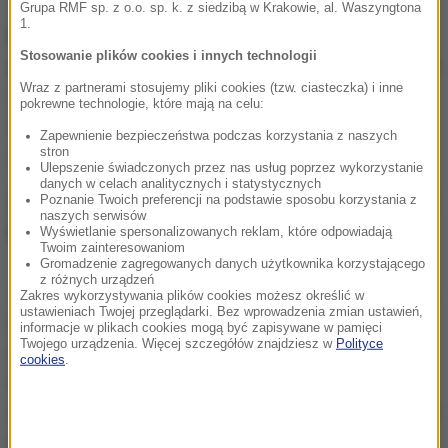
Jak przekonuje,
jego zdaniem sprawę małżeństw
Grupa RMF sp. z o.o. sp. k. z siedzibą w Krakowie, al. Waszyngtona
1.
homoseksualnych powinno poddać się pod
Stosowanie plików cookies i innych technologii
dyskusję w referendum.
Jeżeli byłaby już propozycja
Wraz z partnerami stosujemy pliki cookies (tzw. ciasteczka) i inne
referendum, to dotycząca związków
- mówił na
pokrewne technologie, które mają na celu:
antenie RMF FM i jak dodał -
W takim referendum
Zapewnienie bezpieczeństwa podczas korzystania z naszych
stron
zagłosowałbym na "nie".
Ulepszenie świadczonych przez nas usług poprzez wykorzystanie
danych w celach analitycznych i statystycznych
ZOBACZ CAŁĄ ROZMOWĘ KRZYSZTOFA ZIEMCA Z
Poznanie Twoich preferencji na podstawie sposobu korzystania z
naszych serwisów
WŁADYSŁAWEM KOSINIAKIEM-KAMYSZEM
Wyświetlanie spersonalizowanych reklam, które odpowiadają
Twoim zainteresowaniom
Gromadzenie zagregowanych danych użytkownika korzystającego
z różnych urządzeń
Jako kandydat w wyborach prezydenckich deklaruje,
Zakres wykorzystywania plików cookies możesz określić w
ustawieniach Twojej przeglądarki. Bez wprowadzenia zmian ustawień,
że
najważniejsze postulaty dla niego, to te
informacje w plikach cookies mogą być zapisywane w pamięci
Twojego urządzenia. Więcej szczegółów znajdziesz w
Polityce
związane ze zdrowiem.
Prezes PSL przekonuje, że
cookies
.
chciałby poprawić dostępność do usług
zdrowotnych dla Polaków, a także ich jakość, co chce
osiągnąć - m.in. przez poprawę sytuacji personelu