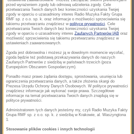
przed wyrażeniem zgody lub odmową udzielenia zgody. Cele
przetwarzania Twoich danych bez konieczności uzyskania Twojej
zgody w oparciu o uzasadniony interes Radio Muzyka Fakty Grupa
Dzisiaj, 7 sierpnia (18:42)
RMF sp. z o.o. sp. k. oraz informacje o możliwości sprzeciwienia się
takiemu przetwarzaniu znajdziesz w
polityce prywatności
. Cele
Areszt po megapożarze pod Atenami. Burmistrz
przetwarzania Twoich danych bez konieczności uzyskania Twojej
wśród zatrzymanych
zgody w oparciu o uzasadniony interes
Zaufanych Partnerów IAB
oraz
możliwość sprzeciwienia się takiemu przetwarzaniu znajdziesz w
ustawieniach zaawansowanych.
Zgoda jest dobrowolna i możesz ją w dowolnym momencie wycofać,
zgoda będzie też podstawą przekazywania danych do naszych
Zaufanych Partnerów z siedzibą w państwach trzecich (poza
Dzisiaj, 7 sierpnia (18:32)
Europejskim Obszarem Gospodarczym).
Polka na czele Tour de France! Wielkie zwycięstwo
na 7. etapie wyścigu
Ponadto masz prawo żądania dostępu, sprostowania, usunięcia lub
ograniczenia przetwarzania danych, a także złożenia skargi do
Prezesa Urzędu Ochrony Danych Osobowych. W polityce prywatności
znajdziesz informacje jak wykonać swoje prawa. Szczegółowe
informacje na temat przetwarzania Twoich danych znajdują się w
polityce prywatności.
Dzisiaj, 7 sierpnia (18:23)
Administratorem tych danych jesteśmy my, czyli Radio Muzyka Fakty
AI zaprojektowała działającego wirusa. To dobra i
Grupa RMF sp. z o.o. sp. k. z siedzibą w Krakowie, al. Waszyngtona
1.
zła wiadomość
Stosowanie plików cookies i innych technologii