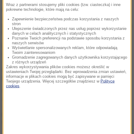
Wraz z partnerami stosujemy pliki cookies (tzw. ciasteczka) i inne
pokrewne technologie, które mają na celu:
Dzisiaj, 7 sierpnia (18:11)
Zapewnienie bezpieczeństwa podczas korzystania z naszych
stron
Ukraina uczci Jana Pawła II monetą. Hołd w 25 lat po
Ulepszenie świadczonych przez nas usług poprzez wykorzystanie
historycznej wizycie
danych w celach analitycznych i statystycznych
Poznanie Twoich preferencji na podstawie sposobu korzystania z
naszych serwisów
Wyświetlanie spersonalizowanych reklam, które odpowiadają
Twoim zainteresowaniom
Gromadzenie zagregowanych danych użytkownika korzystającego
z różnych urządzeń
Dzisiaj, 7 sierpnia (18:01)
Zakres wykorzystywania plików cookies możesz określić w
Miał zmuszać kobiety do prostytucji. Jedną z ofiar
ustawieniach Twojej przeglądarki. Bez wprowadzenia zmian ustawień,
pobił tak, że straciła śledzionę
informacje w plikach cookies mogą być zapisywane w pamięci
Twojego urządzenia. Więcej szczegółów znajdziesz w
Polityce
cookies
.
Dzisiaj, 7 sierpnia (17:55)
Putinowska polityka jednak przewidywalna. Jedyna
opozycyjna partia wykluczona z wyborów?