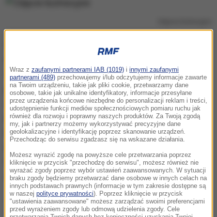
Zdjęcie ilustracyjne
Wieloletnie doświadczenie zawodowe
fizjoterapeutów z Poznańskiego Ośrodka
Wraz z
zaufanymi partnerami IAB (1019)
i
innymi zaufanymi
Specjalistycznych Usług Medycznych (POSUM)
partnerami (489)
przechowujemy i/lub odczytujemy informacje zawarte
na Twoim urządzeniu, takie jak pliki cookie, przetwarzamy dane
pozwoliło na przygotowanie programu zajęć
osobowe, takie jak unikalne identyfikatory, informacje przesyłane
przez urządzenia końcowe niezbędne do personalizacji reklam i treści,
dostosowanych do potrzeb i możliwości osób
udostępnienie funkcji mediów społecznościowych pomiaru ruchu jak
również dla rozwoju i poprawny naszych produktów. Za Twoją zgodą
będących w każdym wieku.
Dzięki e-rehabilitacji
my, jak i partnerzy możemy wykorzystywać precyzyjne dane
internauci mają możliwość wykonania ćwiczeń we
geolokalizacyjne i identyfikację poprzez skanowanie urządzeń.
Przechodząc do serwisu zgadzasz się na wskazane działania.
własnym domu
oraz o dogodnej dla siebie porze. Do
Możesz wyrazić zgodę na powyższe cele przetwarzania poprzez
tej pory opublikowane zostały dwa filmy, można je
kliknięcie w przycisk "przechodzę do serwisu", możesz również nie
wyrażać zgody poprzez wybór ustawień zaawansowanych. W sytuacji
obejrzeć na kanale YouTube:
ćwiczenia z POSUM
.
braku zgody będziemy przetwarzać dane osobowe w innych celach na
innych podstawach prawnych (informacje w tym zakresie dostępne są
w naszej
polityce prywatności
). Poprzez kliknięcie w przycisk
Jak podkreślił dyrektor Poznańskiego Ośrodka
"ustawienia zaawansowane" możesz zarządzać swoimi preferencjami
przed wyrażeniem zgody lub odmową udzielenia zgody. Cele
Specjalistycznych Usług Medycznych Krzysztof
przetwarzania Twoich danych bez konieczności uzyskania Twojej