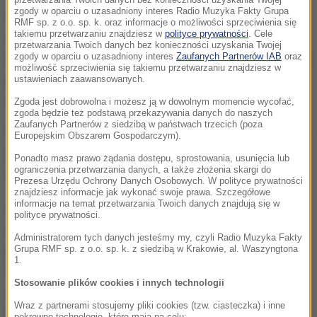
zgody w oparciu o uzasadniony interes Radio Muzyka Fakty Grupa
Albiński, "nasi pacjenci, ze względu na obecną
RMF sp. z o.o. sp. k. oraz informacje o możliwości sprzeciwienia się
takiemu przetwarzaniu znajdziesz w
polityce prywatności
. Cele
sytuację epidemiologiczną, nie mogą wziąć udziału
przetwarzania Twoich danych bez konieczności uzyskania Twojej
w zaplanowanych zajęciach, dlatego celem naszego
zgody w oparciu o uzasadniony interes
Zaufanych Partnerów IAB
oraz
możliwość sprzeciwienia się takiemu przetwarzaniu znajdziesz w
programu jest
zapewnienie im dostępu do
ustawieniach zaawansowanych.
zróżnicowanych ćwiczeń rehabilitacyjnych
".
Zgoda jest dobrowolna i możesz ją w dowolnym momencie wycofać,
zgoda będzie też podstawą przekazywania danych do naszych
Zaufanych Partnerów z siedzibą w państwach trzecich (poza
"Dzięki wykorzystaniu popularnej platformy z wiedzy
Europejskim Obszarem Gospodarczym).
naszych pracowników może skorzystać każdy, kto
Ponadto masz prawo żądania dostępu, sprostowania, usunięcia lub
ograniczenia przetwarzania danych, a także złożenia skargi do
chce zadbać o swoje zdrowie" - dodał.
Prezesa Urzędu Ochrony Danych Osobowych. W polityce prywatności
znajdziesz informacje jak wykonać swoje prawa. Szczegółowe
informacje na temat przetwarzania Twoich danych znajdują się w
Albiński wskazał, że przygotowane przez
polityce prywatności.
specjalistów
ćwiczenia koncentrują się na
Administratorem tych danych jesteśmy my, czyli Radio Muzyka Fakty
najpopularniejszych obszarach rehabilitacji
.
Grupa RMF sp. z o.o. sp. k. z siedzibą w Krakowie, al. Waszyngtona
1.
Pierwszy opublikowany film omawia ćwiczenia
Stosowanie plików cookies i innych technologii
wykonywane przez pacjentów z bólem kręgosłupa.
Wraz z partnerami stosujemy pliki cookies (tzw. ciasteczka) i inne
Z kolei w drugim pojawiają się przykłady ćwiczeń
pokrewne technologie, które mają na celu: