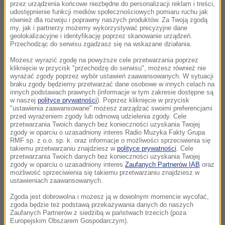
zostaną uzupełnione przez inspekcję sanitarną.
przez urządzenia końcowe niezbędne do personalizacji reklam i treści,
udostępnienie funkcji mediów społecznościowych pomiaru ruchu jak
również dla rozwoju i poprawny naszych produktów. Za Twoją zgodą
my, jak i partnerzy możemy wykorzystywać precyzyjne dane
geolokalizacyjne i identyfikację poprzez skanowanie urządzeń.
Przechodząc do serwisu zgadzasz się na wskazane działania.
Możesz wyrazić zgodę na powyższe cele przetwarzania poprzez
kliknięcie w przycisk "przechodzę do serwisu", możesz również nie
wyrażać zgody poprzez wybór ustawień zaawansowanych. W sytuacji
braku zgody będziemy przetwarzać dane osobowe w innych celach na
innych podstawach prawnych (informacje w tym zakresie dostępne są
w naszej
polityce prywatności
). Poprzez kliknięcie w przycisk
"ustawienia zaawansowane" możesz zarządzać swoimi preferencjami
przed wyrażeniem zgody lub odmową udzielenia zgody. Cele
przetwarzania Twoich danych bez konieczności uzyskania Twojej
zgody w oparciu o uzasadniony interes Radio Muzyka Fakty Grupa
RMF sp. z o.o. sp. k. oraz informacje o możliwości sprzeciwienia się
takiemu przetwarzaniu znajdziesz w
polityce prywatności
. Cele
przetwarzania Twoich danych bez konieczności uzyskania Twojej
zgody w oparciu o uzasadniony interes
Zaufanych Partnerów IAB
oraz
możliwość sprzeciwienia się takiemu przetwarzaniu znajdziesz w
ustawieniach zaawansowanych.
Zgoda jest dobrowolna i możesz ją w dowolnym momencie wycofać,
zgoda będzie też podstawą przekazywania danych do naszych
Zaufanych Partnerów z siedzibą w państwach trzecich (poza
Europejskim Obszarem Gospodarczym).