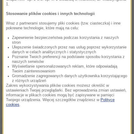
1.
Stosowanie plików cookies i innych technologii
Wraz z partnerami stosujemy pliki cookies (tzw. ciasteczka) i inne
pokrewne technologie, które mają na celu:
Zapewnienie bezpieczeństwa podczas korzystania z naszych
stron
Ulepszenie świadczonych przez nas usług poprzez wykorzystanie
danych w celach analitycznych i statystycznych
Poznanie Twoich preferencji na podstawie sposobu korzystania z
naszych serwisów
Pismo Rzecznika Praw Obywatelskich Adama
Wyświetlanie spersonalizowanych reklam, które odpowiadają
Bodnara znajdziesz <<< TUTAJ >>>
Twoim zainteresowaniom
Gromadzenie zagregowanych danych użytkownika korzystającego
z różnych urządzeń
Zakres wykorzystywania plików cookies możesz określić w
Mąż Przyłębskiej krytykował
ustawieniach Twojej przeglądarki. Bez wprowadzenia zmian ustawień,
informacje w plikach cookies mogą być zapisywane w pamięci
działalność Bodnara
Twojego urządzenia. Więcej szczegółów znajdziesz w
Polityce
cookies
.
Wcześniej RPO składał do Trybunału wniosek o
wyłączenie Przyłębskiej z rozpatrywania jego