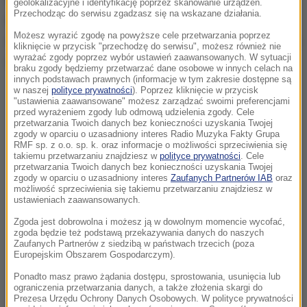
geolokalizacyjne i identyfikację poprzez skanowanie urządzeń.
Przechodząc do serwisu zgadzasz się na wskazane działania.
mieszkańców miast, którzy boją się opuszczać
Możesz wyrazić zgodę na powyższe cele przetwarzania poprzez
swoich domów, a napady na tle seksualnym stały się
kliknięcie w przycisk "przechodzę do serwisu", możesz również nie
wyrażać zgody poprzez wybór ustawień zaawansowanych. W sytuacji
codziennością.
braku zgody będziemy przetwarzać dane osobowe w innych celach na
innych podstawach prawnych (informacje w tym zakresie dostępne są
w naszej
polityce prywatności
). Poprzez kliknięcie w przycisk
"ustawienia zaawansowane" możesz zarządzać swoimi preferencjami
przed wyrażeniem zgody lub odmową udzielenia zgody. Cele
przetwarzania Twoich danych bez konieczności uzyskania Twojej
zgody w oparciu o uzasadniony interes Radio Muzyka Fakty Grupa
RMF sp. z o.o. sp. k. oraz informacje o możliwości sprzeciwienia się
takiemu przetwarzaniu znajdziesz w
polityce prywatności
. Cele
przetwarzania Twoich danych bez konieczności uzyskania Twojej
zgody w oparciu o uzasadniony interes
Zaufanych Partnerów IAB
oraz
możliwość sprzeciwienia się takiemu przetwarzaniu znajdziesz w
ustawieniach zaawansowanych.
Zgoda jest dobrowolna i możesz ją w dowolnym momencie wycofać,
zgoda będzie też podstawą przekazywania danych do naszych
Zaufanych Partnerów z siedzibą w państwach trzecich (poza
Europejskim Obszarem Gospodarczym).
Ponadto masz prawo żądania dostępu, sprostowania, usunięcia lub
ograniczenia przetwarzania danych, a także złożenia skargi do
Prezesa Urzędu Ochrony Danych Osobowych. W polityce prywatności