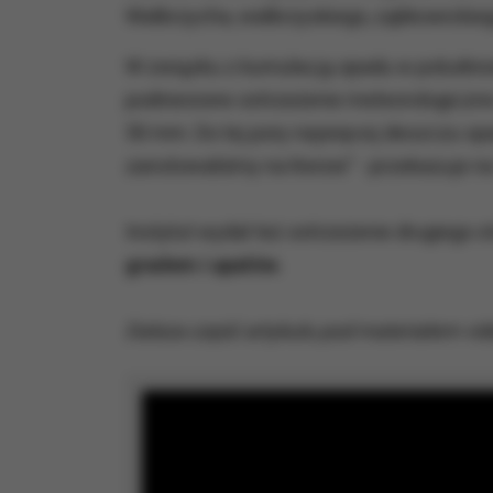
Wałbrzycha, wałbrzyskiego, ząbkowickiego
W związku z kumulacją opadu w południow
podniesione ostrzeżenie meteorologiczne
50 mm. Do tej pory najwięcej deszczu sp
zanotowaliśmy na Kwisie" - przekazuje n
Instytut wydał też ostrzeżenie drugiego 
gradem i upałów.
Dalsza część artykułu pod materiałem vid