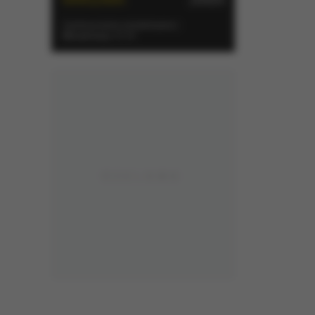
e, które mają na
Zachmurzenie umiarkowane
|
Aktualizacja: 21:31
nalitycznych i
iom
zeń
darki. Bez
pamięci Twojego