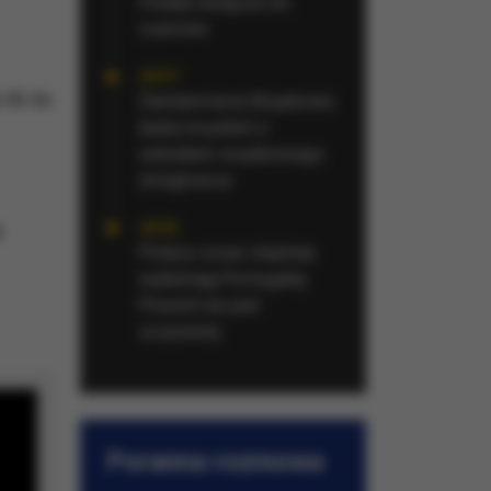
Polska dołącza do
rozmów
20:57
 40 do
Żandarmeria Wojskowa
bada incydent z
udziałem wojskowego
śmigłowca
20:54
z
Polacy coraz chętniej
wybierają Portugalię.
Powód nie jest
oczywisty
Poranna rozmowa