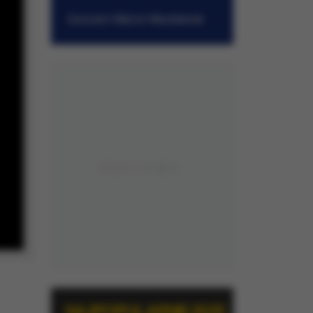
w RMF FM
Gościem Marcin Mastalerek
NAJPOPULARNIEJSZE