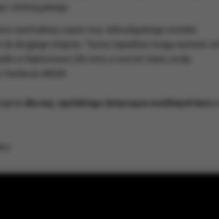
 i złotoryjskiego.
o-zachodniej części woj. dolnośląskiego zostało
 do drugiego stopnia. "Sumy (opadów) mogą wynieść od
adło w Rębiszowie (36 mm), a wzrost stanu wody
a Twitterze IMGW.
stopnia
dla woj. opolskiego dotyczące możliwych burz 
eo: