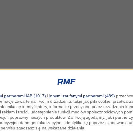
i partnerami IAB (1017)
i
innymi zaufanymi partnerami (489)
przechow
ormacje zawarte na Twoim urządzeniu, takie jak pliki cookie, przetwar
jak unikalne identyfikatory, informacje przesyłane przez urządzenia k
i reklam i treści, udostępnienie funkcji mediów społecznościowych pom
woju i poprawny naszych produktów. Za Twoją zgodą my, jak i partner
recyzyjne dane geolokalizacyjne i identyfikację poprzez skanowanie u
serwisu zgadzasz się na wskazane działania.