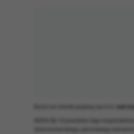
Burze we wtorek pojawią się m.in.
nad wo
IMGW dla 10 powiatów tego województwa 
dzierżoniowskiego, jaworskiego, kamiennog