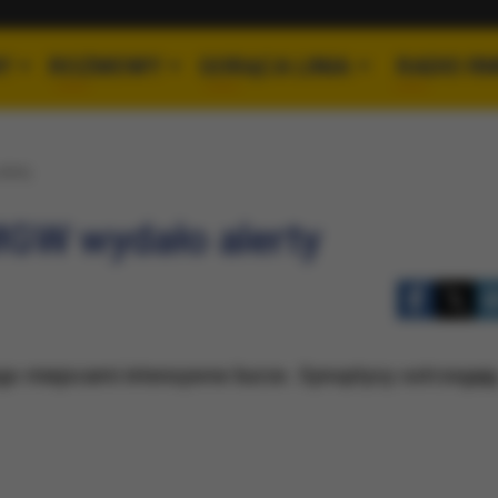
Y
ROZMOWY
GORĄCA LINIA
RADIO R
lerty
MGW wydało alerty
ego miejscami intensywne burze. Synoptycy ostrzegaj