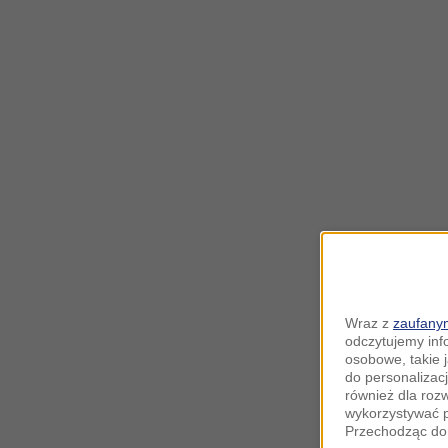
Wraz z
zaufanym
odczytujemy inf
osobowe, takie 
do personalizacj
również dla roz
wykorzystywać p
Przechodząc do 