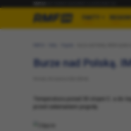
RMF24
RMF FM
RMF MAXX
RMF CLASSIC
RMF ON
FAKTY
REGION
RMF24
Fakty
Pogoda
Burze nad Polską. IMGW wydało a
Burze nad Polską. I
Wtorek, 28 czerwca 2022 (08:56)
Temperatura ponad 30 stopni C. a do t
przed załamaniem pogody.