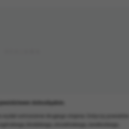
jewództwem dolnośląskim.
wydał ostrzeżenie drugiego stopnia. Dotyczy powiatów
órskiego, kłodzkiego, strzelińskiego, świdnickiego,