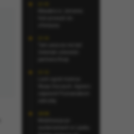
21:15
Masakra w Jemenie.
Huti przeszli do
ofensywy
21:14
Tam jeszcze nie był.
Zełenski odwiedzi
partnera Rosji
21:12
Lech ograł mistrza
Wysp Owczych. Agnero
zapewnił Poznaniakom
zaliczkę
20:58
Mobilizacja po
:
wydarzeniach w Lipsku.