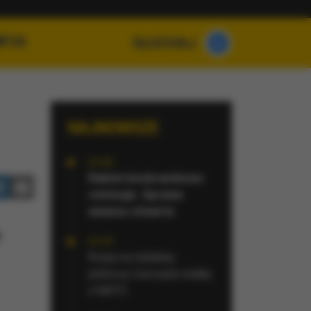
MF24
SŁUCHAJ
NAJNOWSZE
21:42
Raków bezbramkowo
remisuje. Sprawa
awansu otwarta
ą
21:37
Rosja na dalekiej
północy ćwiczyła walkę
z NATO