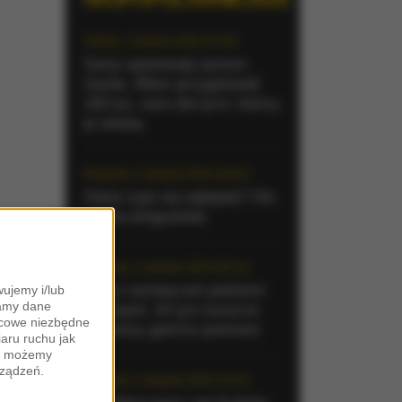
Sobota, 1 sierpnia 2026 (15:39)
Sumy opanowały jezioro
Garda. Włosi przygotowali
100 tys. euro dla tych, którzy
je złowią
Niedziela, 2 sierpnia 2026 (16:32)
Gdzie żyje się najlepiej? Oto
raj dla emigrantów
Niedziela, 2 sierpnia 2026 (05:13)
Włosi zachwyceni polskimi
ujemy i/lub
zamy dane
turystami. W tym kurorcie
ońcowe niezbędne
jesteśmy gośćmi premium
iaru ruchu jak
zy możemy
rządzeń.
Niedziela, 2 sierpnia 2026 (14:52)