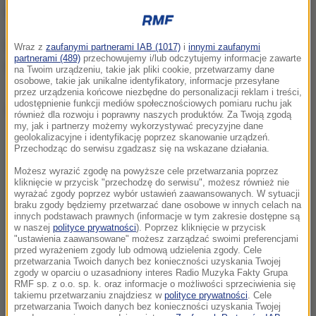
Wenecji.
W sobotę Roman Polański ma także odwiedzić
Wraz z
zaufanymi partnerami IAB (1017)
i
innymi zaufanymi
partnerami (489)
przechowujemy i/lub odczytujemy informacje zawarte
Szkołę Filmową w Łodzi, której jest absolwentem.
na Twoim urządzeniu, takie jak pliki cookie, przetwarzamy dane
osobowe, takie jak unikalne identyfikatory, informacje przesyłane
przez urządzenia końcowe niezbędne do personalizacji reklam i treści,
udostępnienie funkcji mediów społecznościowych pomiaru ruchu jak
Dalsza część artykułu pod materiałem video:
również dla rozwoju i poprawny naszych produktów. Za Twoją zgodą
my, jak i partnerzy możemy wykorzystywać precyzyjne dane
geolokalizacyjne i identyfikację poprzez skanowanie urządzeń.
Przechodząc do serwisu zgadzasz się na wskazane działania.
Możesz wyrazić zgodę na powyższe cele przetwarzania poprzez
kliknięcie w przycisk "przechodzę do serwisu", możesz również nie
wyrażać zgody poprzez wybór ustawień zaawansowanych. W sytuacji
braku zgody będziemy przetwarzać dane osobowe w innych celach na
innych podstawach prawnych (informacje w tym zakresie dostępne są
w naszej
polityce prywatności
). Poprzez kliknięcie w przycisk
"ustawienia zaawansowane" możesz zarządzać swoimi preferencjami
przed wyrażeniem zgody lub odmową udzielenia zgody. Cele
przetwarzania Twoich danych bez konieczności uzyskania Twojej
zgody w oparciu o uzasadniony interes Radio Muzyka Fakty Grupa
RMF sp. z o.o. sp. k. oraz informacje o możliwości sprzeciwienia się
takiemu przetwarzaniu znajdziesz w
polityce prywatności
. Cele
przetwarzania Twoich danych bez konieczności uzyskania Twojej