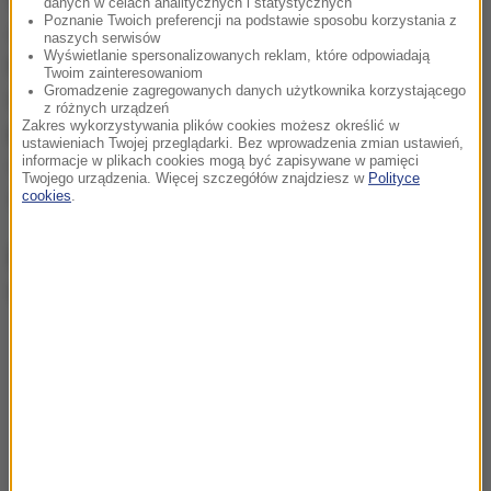
W ocenie autorów petycji, "powaga tych oskarżeń
danych w celach analitycznych i statystycznych
Poznanie Twoich preferencji na podstawie sposobu korzystania z
oraz ich ilość sprawiają, że
spotkanie z panem
naszych serwisów
Wyświetlanie spersonalizowanych reklam, które odpowiadają
Polańskim na terenie Szkoły byłoby lekceważące
Twoim zainteresowaniom
Gromadzenie zagregowanych danych użytkownika korzystającego
wobec wszystkich osób, które doświadczyły
z różnych urządzeń
Zakres wykorzystywania plików cookies możesz określić w
przemocowych zachowań seksualnych
". "Takie
ustawieniach Twojej przeglądarki. Bez wprowadzenia zmian ustawień,
informacje w plikach cookies mogą być zapisywane w pamięci
osoby są również wśród nas, są częścią
Twojego urządzenia. Więcej szczegółów znajdziesz w
Polityce
społeczności naszej Szkoły" - zwrócili uwagę.
cookies
.
Rektor Filmówki: Próbuję zrozumieć
wątpliwości