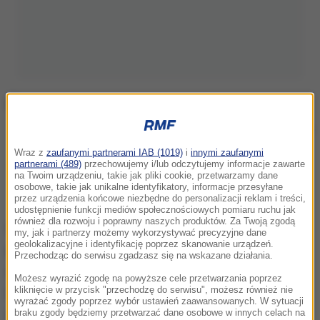
/
PAP
Wraz z
zaufanymi partnerami IAB (1019)
i
innymi zaufanymi
partnerami (489)
przechowujemy i/lub odczytujemy informacje zawarte
Bądź na bieżąco. Więcej aktualnych informacji
na Twoim urządzeniu, takie jak pliki cookie, przetwarzamy dane
znajdziesz na stronie głównej
RMF24.pl
.
osobowe, takie jak unikalne identyfikatory, informacje przesyłane
przez urządzenia końcowe niezbędne do personalizacji reklam i treści,
udostępnienie funkcji mediów społecznościowych pomiaru ruchu jak
również dla rozwoju i poprawny naszych produktów. Za Twoją zgodą
Saad al-Kaabi przekazał również, że
w irańskich
my, jak i partnerzy możemy wykorzystywać precyzyjne dane
geolokalizacyjne i identyfikację poprzez skanowanie urządzeń.
atakach
, do których doszło w środę, uszkodzone
Przechodząc do serwisu zgadzasz się na wskazane działania.
zostały dwa z 14 katarskich pociągów do przewozu
Możesz wyrazić zgodę na powyższe cele przetwarzania poprzez
kliknięcie w przycisk "przechodzę do serwisu", możesz również nie
LNG i jeden z dwóch zakładów skraplania gazu
wyrażać zgody poprzez wybór ustawień zaawansowanych. W sytuacji
ziemnego. Niezbędna naprawa potrwa od 3 do 5 lat.
braku zgody będziemy przetwarzać dane osobowe w innych celach na