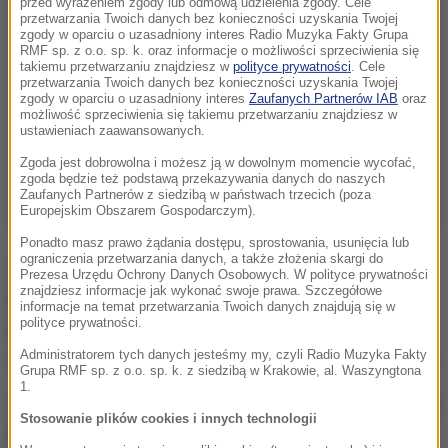
przed wyrażeniem zgody lub odmową udzielenia zgody. Cele
przetwarzania Twoich danych bez konieczności uzyskania Twojej
zgody w oparciu o uzasadniony interes Radio Muzyka Fakty Grupa
RMF sp. z o.o. sp. k. oraz informacje o możliwości sprzeciwienia się
takiemu przetwarzaniu znajdziesz w
polityce prywatności
. Cele
przetwarzania Twoich danych bez konieczności uzyskania Twojej
zgody w oparciu o uzasadniony interes
Zaufanych Partnerów IAB
oraz
możliwość sprzeciwienia się takiemu przetwarzaniu znajdziesz w
ustawieniach zaawansowanych.
Zgoda jest dobrowolna i możesz ją w dowolnym momencie wycofać,
zgoda będzie też podstawą przekazywania danych do naszych
Zaufanych Partnerów z siedzibą w państwach trzecich (poza
Europejskim Obszarem Gospodarczym).
Ponadto masz prawo żądania dostępu, sprostowania, usunięcia lub
ograniczenia przetwarzania danych, a także złożenia skargi do
Termy Szechenyi w Budapeszcie
, czyli największy
Prezesa Urzędu Ochrony Danych Osobowych. W polityce prywatności
znajdziesz informacje jak wykonać swoje prawa. Szczegółowe
kompleks łaźni termalnych w Europie, zajął
trzecie
informacje na temat przetwarzania Twoich danych znajdują się w
polityce prywatności.
miejsce w zestawieniu.
Działający od 1913 roku
Administratorem tych danych jesteśmy my, czyli Radio Muzyka Fakty
obiekt odwiedza około
1,5 miliona turystów rocznie.
Grupa RMF sp. z o.o. sp. k. z siedzibą w Krakowie, al. Waszyngtona
1.
Za podium znalazł się
Zamek Bran, zwany Zamkiem
Stosowanie plików cookies i innych technologii
Drakuli,
najsłynniejsza atrakcja turystyczna