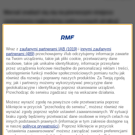
Wersal znalazł się się na pierwszym miejscu
zestawienia najbardziej zatłoczonych atrakcji
turystycznych
. Sama
Francja jest najchętniej
odwiedzanym krajem na świecie.
Według danych
analityków,
Wersal odwiedza 15 mln osób rocznie.
Wraz z
zaufanymi partnerami IAB (1019)
i
innymi zaufanymi
partnerami (489)
przechowujemy i/lub odczytujemy informacje zawarte
na Twoim urządzeniu, takie jak pliki cookie, przetwarzamy dane
Na drugim miejscu uplasowała się
islandzka
osobowe, takie jak unikalne identyfikatory, informacje przesyłane
przez urządzenia końcowe niezbędne do personalizacji reklam i treści,
Błękitna Laguna.
Jak informują organizatorzy
udostępnienie funkcji mediów społecznościowych pomiaru ruchu jak
również dla rozwoju i poprawny naszych produktów. Za Twoją zgodą
konkursu, tę atrakcję jeszcze 30 lat temu
my, jak i partnerzy możemy wykorzystywać precyzyjne dane
geolokalizacyjne i identyfikację poprzez skanowanie urządzeń.
odwiedzało zaledwie około 50 tys. gości rocznie.
Przechodząc do serwisu zgadzasz się na wskazane działania.
Dziś jest ich 1,3 miliona.
Możesz wyrazić zgodę na powyższe cele przetwarzania poprzez
kliknięcie w przycisk "przechodzę do serwisu", możesz również nie
wyrażać zgody poprzez wybór ustawień zaawansowanych. W sytuacji
Dalsza część artykułu pod materiałem video:
braku zgody będziemy przetwarzać dane osobowe w innych celach na
innych podstawach prawnych (informacje w tym zakresie dostępne są
w naszej
polityce prywatności
). Poprzez kliknięcie w przycisk
"ustawienia zaawansowane" możesz zarządzać swoimi preferencjami