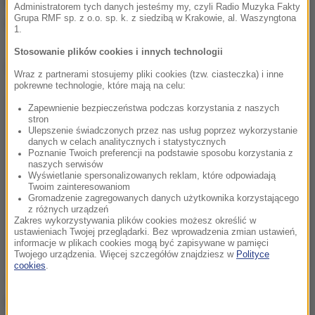
Macrona odniósł się szef MSZ Włoch, wicepremier
Administratorem tych danych jesteśmy my, czyli Radio Muzyka Fakty
Grupa RMF sp. z o.o. sp. k. z siedzibą w Krakowie, al. Waszyngtona
Antonio Tajani.
1.
Stosowanie plików cookies i innych technologii
Dalsza część artykułu pod materiałem video:
Wraz z partnerami stosujemy pliki cookies (tzw. ciasteczka) i inne
pokrewne technologie, które mają na celu:
Zapewnienie bezpieczeństwa podczas korzystania z naszych
stron
Ulepszenie świadczonych przez nas usług poprzez wykorzystanie
danych w celach analitycznych i statystycznych
Poznanie Twoich preferencji na podstawie sposobu korzystania z
naszych serwisów
Wyświetlanie spersonalizowanych reklam, które odpowiadają
Twoim zainteresowaniom
Gromadzenie zagregowanych danych użytkownika korzystającego
z różnych urządzeń
Zakres wykorzystywania plików cookies możesz określić w
ustawieniach Twojej przeglądarki. Bez wprowadzenia zmian ustawień,
informacje w plikach cookies mogą być zapisywane w pamięci
Twojego urządzenia. Więcej szczegółów znajdziesz w
Polityce
cookies
.
To idea Macrona
- podkreślił Tajani w czasie wizyty
w Zagrzebiu.