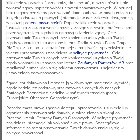
kliknięcie w przycisk "przechodzę do serwisu", możesz również nie
lądowych na Ukrainę
w przyszłości, choć jego
wyrażać zgody poprzez wybór ustawień zaawansowanych. W sytuacji
braku zgody będziemy przetwarzać dane osobowe w innych celach na
zdaniem na obecnym etapie "nie ma konsensusu" w
innych podstawach prawnych (informacje w tym zakresie dostępne są
w naszej
polityce prywatności
). Poprzez kliknięcie w przycisk
tej sprawie.
"ustawienia zaawansowane" możesz zarządzać swoimi preferencjami
przed wyrażeniem zgody lub odmową udzielenia zgody. Cele
przetwarzania Twoich danych bez konieczności uzyskania Twojej
W
Paryżu
toczyły się w poniedziałek
wielostronne
zgody w oparciu o uzasadniony interes Radio Muzyka Fakty Grupa
RMF sp. z o.o. sp. k. oraz informacje o możliwości sprzeciwienia się
rozmowy plenarne poświęcone wojnie w Ukrainie
i
takiemu przetwarzaniu znajdziesz w
polityce prywatności
. Cele
przetwarzania Twoich danych bez konieczności uzyskania Twojej
wsparciu dla tego kraju. W drugą rocznicę
inwazji
zgody w oparciu o uzasadniony interes
Zaufanych Partnerów IAB
oraz
możliwość sprzeciwienia się takiemu przetwarzaniu znajdziesz w
rosyjskiej
na Ukrainę Macron zaprosił przywódców,
ustawieniach zaawansowanych.
by rozmawiać o wzmocnieniu współpracy na rzecz
Zgoda jest dobrowolna i możesz ją w dowolnym momencie wycofać,
zgoda będzie też podstawą przekazywania danych do naszych
wsparcia dla Kijowa.
Zaufanych Partnerów z siedzibą w państwach trzecich (poza
Europejskim Obszarem Gospodarczym).
Szef włoskiego MSZ: Nie popieram
Ponadto masz prawo żądania dostępu, sprostowania, usunięcia lub
ograniczenia przetwarzania danych, a także złożenia skargi do
wysłania wojsk na Ukrainę
Prezesa Urzędu Ochrony Danych Osobowych. W polityce prywatności
znajdziesz informacje jak wykonać swoje prawa. Szczegółowe
informacje na temat przetwarzania Twoich danych znajdują się w
Do wypowiedzi prezydenta Francji Emmanuela
polityce prywatności.