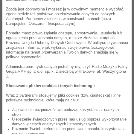
Zgoda jest dobrowolna i możesz ją w dowolnym momencie wycofać,
zgoda będzie też podstawą przekazywania danych do naszych
Inna stacja telewizyjna pokazała ujęcia
Zaufanych Partnerów z siedzibą w państwach trzecich (poza
Europejskim Obszarem Gospodarczym).
przedstawiające
policję zgromadzoną przed
studiem TC w Guayaquilu
, największym mieście
Ponadto masz prawo żądania dostępu, sprostowania, usunięcia lub
ograniczenia przetwarzania danych, a także złożenia skargi do
Ekwadoru. Służby informowały w mediach
Prezesa Urzędu Ochrony Danych Osobowych. W polityce prywatności
znajdziesz informacje jak wykonać swoje prawa. Szczegółowe
społecznościowych, że
na miejsce wysłano
informacje na temat przetwarzania Twoich danych znajdują się w
polityce prywatności.
wyspecjalizowane jednostki.
Później przekazano,
Administratorem tych danych jesteśmy my, czyli Radio Muzyka Fakty
że
aresztowano wszystkich trzynastu
Grupa RMF sp. z o.o. sp. k. z siedzibą w Krakowie, al. Waszyngtona
1.
napastników.
Stosowanie plików cookies i innych technologii
Wraz z partnerami stosujemy pliki cookies (tzw. ciasteczka) i inne
Dalsza część artykułu pod materiałem video:
pokrewne technologie, które mają na celu:
Zapewnienie bezpieczeństwa podczas korzystania z naszych
stron
Ulepszenie świadczonych przez nas usług poprzez wykorzystanie
danych w celach analitycznych i statystycznych
Poznanie Twoich preferencji na podstawie sposobu korzystania z
naszych serwisów