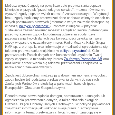
Możesz wyrazić zgodę na powyższe cele przetwarzania poprzez
pochodzących od psów.
kliknięcie w przycisk "przechodzę do serwisu", możesz również nie
wyrażać zgody poprzez wybór ustawień zaawansowanych. W sytuacji
braku zgody będziemy przetwarzać dane osobowe w innych celach na
innych podstawach prawnych (informacje w tym zakresie dostępne są
w naszej
polityce prywatności
). Poprzez kliknięcie w przycisk
"ustawienia zaawansowane" możesz zarządzać swoimi preferencjami
przed wyrażeniem zgody lub odmową udzielenia zgody. Cele
przetwarzania Twoich danych bez konieczności uzyskania Twojej
zgody w oparciu o uzasadniony interes Radio Muzyka Fakty Grupa
RMF sp. z o.o. sp. k. oraz informacje o możliwości sprzeciwienia się
takiemu przetwarzaniu znajdziesz w
polityce prywatności
. Cele
przetwarzania Twoich danych bez konieczności uzyskania Twojej
zgody w oparciu o uzasadniony interes
Zaufanych Partnerów IAB
oraz
możliwość sprzeciwienia się takiemu przetwarzaniu znajdziesz w
ustawieniach zaawansowanych.
Zgoda jest dobrowolna i możesz ją w dowolnym momencie wycofać,
zgoda będzie też podstawą przekazywania danych do naszych
Zaufanych Partnerów z siedzibą w państwach trzecich (poza
Europejskim Obszarem Gospodarczym).
Ponadto masz prawo żądania dostępu, sprostowania, usunięcia lub
ograniczenia przetwarzania danych, a także złożenia skargi do
Prezesa Urzędu Ochrony Danych Osobowych. W polityce prywatności
znajdziesz informacje jak wykonać swoje prawa. Szczegółowe
informacje na temat przetwarzania Twoich danych znajdują się w