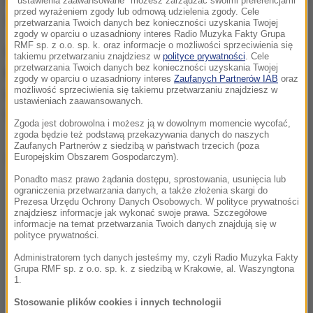
"ustawienia zaawansowane" możesz zarządzać swoimi preferencjami
przed wyrażeniem zgody lub odmową udzielenia zgody. Cele
ze źródeł odnawialnych.
przetwarzania Twoich danych bez konieczności uzyskania Twojej
zgody w oparciu o uzasadniony interes Radio Muzyka Fakty Grupa
RMF sp. z o.o. sp. k. oraz informacje o możliwości sprzeciwienia się
Bukele poinformował, że mieszkańcy "Bitcoin City"
takiemu przetwarzaniu znajdziesz w
polityce prywatności
. Cele
przetwarzania Twoich danych bez konieczności uzyskania Twojej
będą zwolnieni ze wszystkich podatków, za
zgody w oparciu o uzasadniony interes
Zaufanych Partnerów IAB
oraz
możliwość sprzeciwienia się takiemu przetwarzaniu znajdziesz w
wyjątkiem VAT-u
, którego podstawowa stawka w
ustawieniach zaawansowanych.
Salwadorze wynosi 13 proc.
Zgoda jest dobrowolna i możesz ją w dowolnym momencie wycofać,
zgoda będzie też podstawą przekazywania danych do naszych
Zaufanych Partnerów z siedzibą w państwach trzecich (poza
Dalsza część artykułu pod materiałem video:
Europejskim Obszarem Gospodarczym).
Ponadto masz prawo żądania dostępu, sprostowania, usunięcia lub
ograniczenia przetwarzania danych, a także złożenia skargi do
Prezesa Urzędu Ochrony Danych Osobowych. W polityce prywatności
znajdziesz informacje jak wykonać swoje prawa. Szczegółowe
informacje na temat przetwarzania Twoich danych znajdują się w
polityce prywatności.
Administratorem tych danych jesteśmy my, czyli Radio Muzyka Fakty
Grupa RMF sp. z o.o. sp. k. z siedzibą w Krakowie, al. Waszyngtona
1.
Stosowanie plików cookies i innych technologii