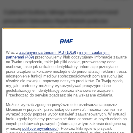
O planach budowy takiego miasta poinformował
prezydent Salwadoru Nayib Bukele podczas
konferencji Bitcoin Week. Według planów ma ono
mieć kształt dużej monety, a w jego środku
powstanie kompleks w postaci gigantycznego
Wraz z
zaufanymi partnerami IAB (1019)
i
innymi zaufanymi
symbolu "B", by z lotu ptaka miasto wyglądało jak
partnerami (489)
przechowujemy i/lub odczytujemy informacje zawarte
na Twoim urządzeniu, takie jak pliki cookie, przetwarzamy dane
symbol bitcoina.
osobowe, takie jak unikalne identyfikatory, informacje przesyłane
przez urządzenia końcowe niezbędne do personalizacji reklam i treści,
udostępnienie funkcji mediów społecznościowych pomiaru ruchu jak
Miasto miałoby powstać w regionie La Union nad
również dla rozwoju i poprawny naszych produktów. Za Twoją zgodą
my, jak i partnerzy możemy wykorzystywać precyzyjne dane
Pacyfikiem. Miałoby ono być
zasilane z energii
geolokalizacyjne i identyfikację poprzez skanowanie urządzeń.
Przechodząc do serwisu zgadzasz się na wskazane działania.
geotermalnej czerpanej z pobliskiego wulkanu
Conchagua.
Bitcoin zużywa bowiem wiele energii
Możesz wyrazić zgodę na powyższe cele przetwarzania poprzez
kliknięcie w przycisk "przechodzę do serwisu", możesz również nie
elektrycznej, wielu zarzuca mu, że konieczność
wyrażać zgody poprzez wybór ustawień zaawansowanych. W sytuacji
braku zgody będziemy przetwarzać dane osobowe w innych celach na
"kopania go" emituje bardzo dużo CO2. Bukele chce
innych podstawach prawnych (informacje w tym zakresie dostępne są
w naszej
polityce prywatności
). Poprzez kliknięcie w przycisk
więc uniknąć krytyki, poprzez skupianie się na energii