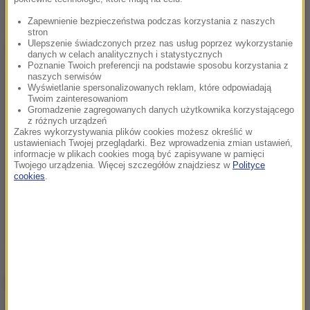
Jacek Kurski
- zaznaczył Tusk.
Zapewnienie bezpieczeństwa podczas korzystania z naszych
stron
Dalsza część artykułu pod materiałem video:
Ulepszenie świadczonych przez nas usług poprzez wykorzystanie
danych w celach analitycznych i statystycznych
Poznanie Twoich preferencji na podstawie sposobu korzystania z
naszych serwisów
Wyświetlanie spersonalizowanych reklam, które odpowiadają
Twoim zainteresowaniom
Gromadzenie zagregowanych danych użytkownika korzystającego
z różnych urządzeń
Zakres wykorzystywania plików cookies możesz określić w
ustawieniach Twojej przeglądarki. Bez wprowadzenia zmian ustawień,
informacje w plikach cookies mogą być zapisywane w pamięci
Twojego urządzenia. Więcej szczegółów znajdziesz w
Polityce
cookies
.
ZOBACZ RÓWNIEŻ: