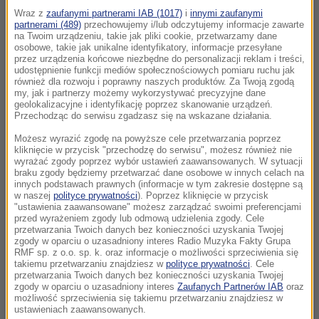
Wraz z
zaufanymi partnerami IAB (1017)
i
innymi zaufanymi
partnerami (489)
przechowujemy i/lub odczytujemy informacje zawarte
na Twoim urządzeniu, takie jak pliki cookie, przetwarzamy dane
osobowe, takie jak unikalne identyfikatory, informacje przesyłane
przez urządzenia końcowe niezbędne do personalizacji reklam i treści,
udostępnienie funkcji mediów społecznościowych pomiaru ruchu jak
również dla rozwoju i poprawny naszych produktów. Za Twoją zgodą
my, jak i partnerzy możemy wykorzystywać precyzyjne dane
geolokalizacyjne i identyfikację poprzez skanowanie urządzeń.
Przechodząc do serwisu zgadzasz się na wskazane działania.
Możesz wyrazić zgodę na powyższe cele przetwarzania poprzez
kliknięcie w przycisk "przechodzę do serwisu", możesz również nie
wyrażać zgody poprzez wybór ustawień zaawansowanych. W sytuacji
braku zgody będziemy przetwarzać dane osobowe w innych celach na
innych podstawach prawnych (informacje w tym zakresie dostępne są
w naszej
polityce prywatności
). Poprzez kliknięcie w przycisk
"ustawienia zaawansowane" możesz zarządzać swoimi preferencjami
przed wyrażeniem zgody lub odmową udzielenia zgody. Cele
przetwarzania Twoich danych bez konieczności uzyskania Twojej
zgody w oparciu o uzasadniony interes Radio Muzyka Fakty Grupa
RMF sp. z o.o. sp. k. oraz informacje o możliwości sprzeciwienia się
takiemu przetwarzaniu znajdziesz w
polityce prywatności
. Cele
przetwarzania Twoich danych bez konieczności uzyskania Twojej
zgody w oparciu o uzasadniony interes
Zaufanych Partnerów IAB
oraz
możliwość sprzeciwienia się takiemu przetwarzaniu znajdziesz w
ustawieniach zaawansowanych.