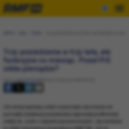
RMF24
Fakty
Polska
Trzy posiedzenia w trzy lata, ale funkcyjne co miesi
Trzy posiedzenia w trzy lata, ale
funkcyjne co miesiąc. Poseł PiS
odda pieniądze?
Autor:
Joanna Potocka
Środa, 25 stycznia 2023 (09:53)
Od ostrej wymiany zdań rozpoczęło się trzecie od
początku kadencji posiedzenie sejmowej podkomisji
stałej ds. osób z niepełnosprawnościami. Jej zwołanie
to efekt interwencji dziennikarzy RMF FM. Już na