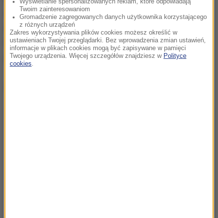
Wyświetlanie spersonalizowanych reklam, które odpowiadają
Twoim zainteresowaniom
spotkania posłanki opozycji złożyły wniosek o
Gromadzenie zagregowanych danych użytkownika korzystającego
z różnych urządzeń
odwołanie Dobrzyńskiego za bezczynność i
Zakres wykorzystywania plików cookies możesz określić w
ustawieniach Twojej przeglądarki. Bez wprowadzenia zmian ustawień,
niezwoływanie posiedzeń podkomisji. Głosowania
informacje w plikach cookies mogą być zapisywane w pamięci
jednak nie było.
Twojego urządzenia. Więcej szczegółów znajdziesz w
Polityce
cookies
.
Dalsza część artykułu pod materiałem video: