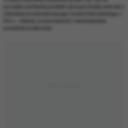
początku spotkania posłanki opozycji złożyły wniosek o
odwołanie przewodniczącego Leszka Dobrzyńskiego z
PiS-u - właśnie za bezczynność i niezwoływanie
posiedzeń podkomisji.