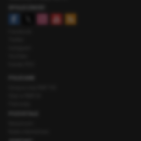
SPOŁECZNOŚĆ
Facebook
Twitter
Instagram
YouTube
Kanały RSS
POLECANE
Gorąca Linia RMF FM
Staż w RMF24
Patronaty
POZOSTAŁE
Newsroom
Radio internetowe