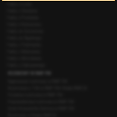
Fakty z Łodzi
Fakty z Olsztyna
Fakty z Poznania
Fakty z Rzeszowa
Fakty ze Szczecina
Fakty ze Śląskiego
Fakty z Trójmiasta
Fakty z Warszawy
Fakty z Wrocławia
Fakty z Zakopanego
ROZMOWY W RMF FM
Najnowsze rozmowy w RMF FM
Rozmowa o 7:00 w RMF FM i Radiu RMF24
Poranna rozmowa w RMF FM
Popołudniowa rozmowa w RMF FM
Gość Krzysztofa Ziemca w RMF FM
Rozmowy w Radiu RMF24