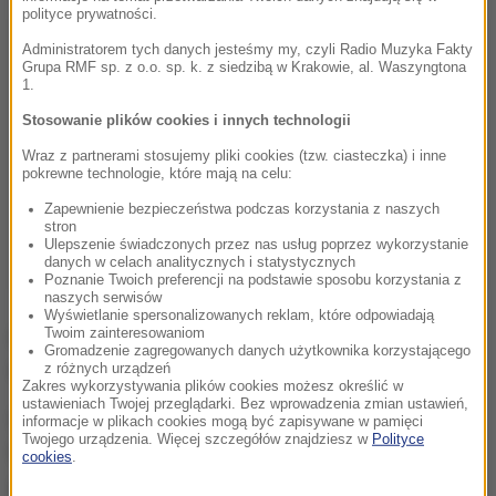
polityce prywatności.
Administratorem tych danych jesteśmy my, czyli Radio Muzyka Fakty
Grupa RMF sp. z o.o. sp. k. z siedzibą w Krakowie, al. Waszyngtona
1.
Stosowanie plików cookies i innych technologii
Wraz z partnerami stosujemy pliki cookies (tzw. ciasteczka) i inne
pokrewne technologie, które mają na celu:
Zapewnienie bezpieczeństwa podczas korzystania z naszych
stron
Ulepszenie świadczonych przez nas usług poprzez wykorzystanie
danych w celach analitycznych i statystycznych
Poznanie Twoich preferencji na podstawie sposobu korzystania z
naszych serwisów
Wyświetlanie spersonalizowanych reklam, które odpowiadają
Arcybiskup, zdaniem śledczych, nie obrażał też
Twoim zainteresowaniom
Gromadzenie zagregowanych danych użytkownika korzystającego
uczuć religijnych innych osób.
z różnych urządzeń
Zakres wykorzystywania plików cookies możesz określić w
ustawieniach Twojej przeglądarki. Bez wprowadzenia zmian ustawień,
W przypadku zawiadomienia o propagowaniu
informacje w plikach cookies mogą być zapisywane w pamięci
Twojego urządzenia. Więcej szczegółów znajdziesz w
Polityce
faszyzmu śledczy uznali, że taka interpretacja jest
cookies
.
za daleko idąca, ponieważ w słowach o "tęczowej