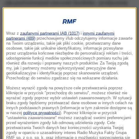
Jak poinformował rzecznik Świdnika - producenta
"sokoła", czyli śmigłowca PZL W-3A - ten zakład nie
wytwarza zepsutej części, więc wysłał ją do
ekspertyzy producenta.
Na czas naprawy
Wraz z
zaufanymi partnerami IAB (1017)
i
innymi zaufanymi
partnerami (489)
przechowujemy i/lub odczytujemy informacje zawarte
mechanicy ze Świdnika zamontują odpowiednie
na Twoim urządzeniu, takie jak pliki cookie, przetwarzamy dane
części z własnych zasobów.
Dzięki temu
osobowe, takie jak unikalne identyfikatory, informacje przesyłane
przez urządzenia końcowe niezbędne do personalizacji reklam i treści,
śmigłowiec szybciej będzie mógł wrócić do służby -
udostępnienie funkcji mediów społecznościowych pomiaru ruchu jak
również dla rozwoju i poprawny naszych produktów. Za Twoją zgodą
poinformował rzecznik. Potem jednak trzeba będzie
my, jak i partnerzy możemy wykorzystywać precyzyjne dane
geolokalizacyjne i identyfikację poprzez skanowanie urządzeń.
raz jeszcze wymienić część, która uległa awarii.
Przechodząc do serwisu zgadzasz się na wskazane działania.
Możesz wyrazić zgodę na powyższe cele przetwarzania poprzez
Naczelnik TOPR Jan Krzysztof mówi jednak, że za
kliknięcie w przycisk "przechodzę do serwisu", możesz również nie
wyrażać zgody poprzez wybór ustawień zaawansowanych. W sytuacji
wcześnie jest, by przesądzać, czy w poniedziałek
braku zgody będziemy przetwarzać dane osobowe w innych celach na
innych podstawach prawnych (informacje w tym zakresie dostępne są
maszyna będzie mogła już wrócić do służby. Jak
w naszej
polityce prywatności
). Poprzez kliknięcie w przycisk
"ustawienia zaawansowane" możesz zarządzać swoimi preferencjami
zaznacza, to poważna usterka, której naprawa
przed wyrażeniem zgody lub odmową udzielenia zgody. Cele
zazwyczaj zajmuje nawet kilka tygodni. Podkreśla
przetwarzania Twoich danych bez konieczności uzyskania Twojej
zgody w oparciu o uzasadniony interes Radio Muzyka Fakty Grupa
jednak bardzo dobrą współpracę z producentem
RMF sp. z o.o. sp. k. oraz informacje o możliwości sprzeciwienia się