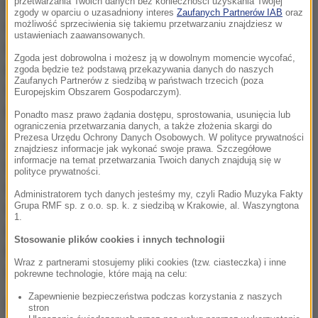
przetwarzania Twoich danych bez konieczności uzyskania Twojej
Wieczorem na drodze krajowej nr 61 przed
zgody w oparciu o uzasadniony interes
Zaufanych Partnerów IAB
oraz
Grajewem, w pobliżu miejscowości Popowo na
możliwość sprzeciwienia się takiemu przetwarzaniu znajdziesz w
ustawieniach zaawansowanych.
Podlasiu
silny podmuch wiatru przewrócił autobus
Zgoda jest dobrowolna i możesz ją w dowolnym momencie wycofać,
relacji Warszawa - Suwałki, którym podróżowało
zgoda będzie też podstawą przekazywania danych do naszych
Zaufanych Partnerów z siedzibą w państwach trzecich (poza
13 osób.
6 osób została zabrana karetkami na
Europejskim Obszarem Gospodarczym).
badania do szpitala. Ich życiu nic nie zagraża.
Ponadto masz prawo żądania dostępu, sprostowania, usunięcia lub
ograniczenia przetwarzania danych, a także złożenia skargi do
Prezesa Urzędu Ochrony Danych Osobowych. W polityce prywatności
Z kolei w Śmiłowie w powiecie pilskim w
znajdziesz informacje jak wykonać swoje prawa. Szczegółowe
informacje na temat przetwarzania Twoich danych znajdują się w
Wielkopolsce na jadące auto przewróciło się
polityce prywatności.
drzewo. Dwie osoby zostały poszkodowane. Także
Administratorem tych danych jesteśmy my, czyli Radio Muzyka Fakty
w Wielkopolsce, w Kierzkowie w powiecie
Grupa RMF sp. z o.o. sp. k. z siedzibą w Krakowie, al. Waszyngtona
1.
gnieźnieńskim, na jadącego fiata spadł konar.
Stosowanie plików cookies i innych technologii
Kierująca pojazdem kobieta z obrażeniami trafiła do
Wraz z partnerami stosujemy pliki cookies (tzw. ciasteczka) i inne
szpitala
pokrewne technologie, które mają na celu:
Zapewnienie bezpieczeństwa podczas korzystania z naszych
W Mełnie koło Grudziądza w woj. kujawsko-
stron