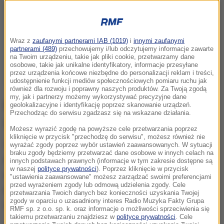
Wraz z
zaufanymi partnerami IAB (1019)
i
innymi zaufanymi
partnerami (489)
przechowujemy i/lub odczytujemy informacje zawarte
na Twoim urządzeniu, takie jak pliki cookie, przetwarzamy dane
osobowe, takie jak unikalne identyfikatory, informacje przesyłane
przez urządzenia końcowe niezbędne do personalizacji reklam i treści,
udostępnienie funkcji mediów społecznościowych pomiaru ruchu jak
również dla rozwoju i poprawny naszych produktów. Za Twoją zgodą
my, jak i partnerzy możemy wykorzystywać precyzyjne dane
Nie żyje 27-latek, kilkanaście osób
geolokalizacyjne i identyfikację poprzez skanowanie urządzeń.
Przechodząc do serwisu zgadzasz się na wskazane działania.
zostało rannych
Możesz wyrazić zgodę na powyższe cele przetwarzania poprzez
kliknięcie w przycisk "przechodzę do serwisu", możesz również nie
Wczoraj
w miejscowości Tłuczewo w pow.
wyrażać zgody poprzez wybór ustawień zaawansowanych. W sytuacji
braku zgody będziemy przetwarzać dane osobowe w innych celach na
wejherowskim w woj. pomorskim na jadący
innych podstawach prawnych (informacje w tym zakresie dostępne są
w naszej
polityce prywatności
). Poprzez kliknięcie w przycisk
samochód spadło drzewo. Zginął 27-letni
"ustawienia zaawansowane" możesz zarządzać swoimi preferencjami
przed wyrażeniem zgody lub odmową udzielenia zgody. Cele
mężczyzna, a jedna osoba została ranna.
W sumie
przetwarzania Twoich danych bez konieczności uzyskania Twojej
zgody w oparciu o uzasadniony interes Radio Muzyka Fakty Grupa
w aucie były cztery osoby.
RMF sp. z o.o. sp. k. oraz informacje o możliwości sprzeciwienia się
takiemu przetwarzaniu znajdziesz w
polityce prywatności
. Cele