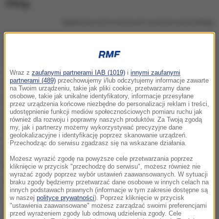
Spiętrzenie wód w akwenach na terenie miasta Elbląg
Elbląg i Nowakowo to jedyne zamieszkałe miejsca
zagrożone zjawiskiem cofki.
Wraz z
zaufanymi partnerami IAB (1019)
i
innymi zaufanymi
partnerami (489)
przechowujemy i/lub odczytujemy informacje zawarte
Polega ono na tym, że wiatr wiejący z północy
na Twoim urządzeniu, takie jak pliki cookie, przetwarzamy dane
osobowe, takie jak unikalne identyfikatory, informacje przesyłane
wpycha wodę z Zalewu Wiślanego do rzeki Elbląg i
przez urządzenia końcowe niezbędne do personalizacji reklam i treści,
dalej do jeziora Druzno. Gdy nie ma tego zjawiska,
udostępnienie funkcji mediów społecznościowych pomiaru ruchu jak
również dla rozwoju i poprawny naszych produktów. Za Twoją zgodą
rzeka Elbląg niesie wodę do Zalewu.
my, jak i partnerzy możemy wykorzystywać precyzyjne dane
geolokalizacyjne i identyfikację poprzez skanowanie urządzeń.
Przechodząc do serwisu zgadzasz się na wskazane działania.
Strażacy uszczelnili wał przeciwpowodziowy w
Możesz wyrazić zgodę na powyższe cele przetwarzania poprzez
Nowakowie
- ustawili na nim dwa rękawy
kliknięcie w przycisk "przechodzę do serwisu", możesz również nie
wyrażać zgody poprzez wybór ustawień zaawansowanych. W sytuacji
przeciwpowodziowe, by go wzmocnić.
braku zgody będziemy przetwarzać dane osobowe w innych celach na
innych podstawach prawnych (informacje w tym zakresie dostępne są
w naszej
polityce prywatności
). Poprzez kliknięcie w przycisk
"ustawienia zaawansowane" możesz zarządzać swoimi preferencjami
Dalsza część artykułu pod materiałem video:
przed wyrażeniem zgody lub odmową udzielenia zgody. Cele