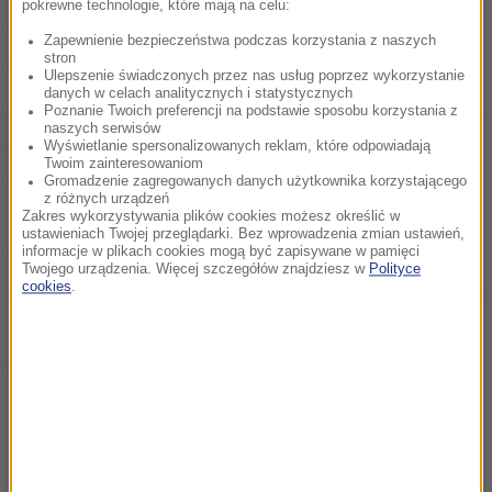
pokrewne technologie, które mają na celu:
rzecznik prasowy elbląskich strażaków Krzysztof
Zapewnienie bezpieczeństwa podczas korzystania z naszych
stron
Karolkiewicz.
Ulepszenie świadczonych przez nas usług poprzez wykorzystanie
danych w celach analitycznych i statystycznych
Elbląski ratusz poinformował z kolei, że "w związku z
Poznanie Twoich preferencji na podstawie sposobu korzystania z
naszych serwisów
przekroczeniem stanu alarmowego na rzece Elbląg,
Wyświetlanie spersonalizowanych reklam, które odpowiadają
Twoim zainteresowaniom
o godz. 21.10 prezydent wprowadził na terenie
Gromadzenie zagregowanych danych użytkownika korzystającego
z różnych urządzeń
miasta stan pogotowia przeciwpowodziowego.
Zakres wykorzystywania plików cookies możesz określić w
ustawieniach Twojej przeglądarki. Bez wprowadzenia zmian ustawień,
Aktualny poziom wody wynosi 615 cm".
informacje w plikach cookies mogą być zapisywane w pamięci
Twojego urządzenia. Więcej szczegółów znajdziesz w
Polityce
cookies
.
Karolkiewicz wyjaśnił, że stan alarmowy wiąże się ze
stałym monitoringiem wałów
przeciwpowodziowych.
"Na razie woda nie wylewa się z koryta rzeki" -
zapewnił.