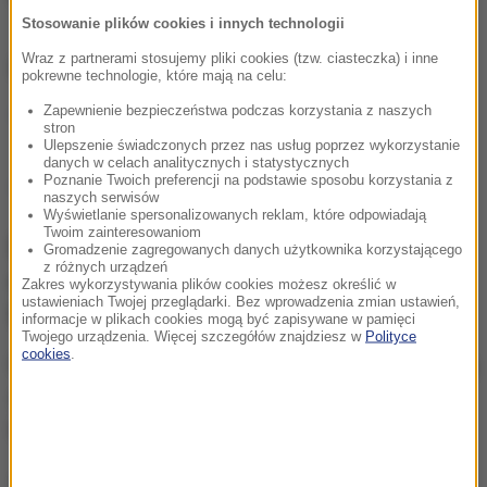
Stosowanie plików cookies i innych technologii
Wraz z partnerami stosujemy pliki cookies (tzw. ciasteczka) i inne
ZOBACZ RÓWNIEŻ:
pokrewne technologie, które mają na celu:
Zapewnienie bezpieczeństwa podczas korzystania z naszych
Raport o koronawirusie. Ponad 17 tys. nowych
stron
zakażeń
Ulepszenie świadczonych przez nas usług poprzez wykorzystanie
danych w celach analitycznych i statystycznych
Poznanie Twoich preferencji na podstawie sposobu korzystania z
Niedzielski: Czekają nas trudne tygodnie
naszych serwisów
Wyświetlanie spersonalizowanych reklam, które odpowiadają
Twoim zainteresowaniom
Lista restrykcji, które będą
Gromadzenie zagregowanych danych użytkownika korzystającego
z różnych urządzeń
obowiązywały w woj. mazowieckim i
Zakres wykorzystywania plików cookies możesz określić w
ustawieniach Twojej przeglądarki. Bez wprowadzenia zmian ustawień,
lubuskim
informacje w plikach cookies mogą być zapisywane w pamięci
Twojego urządzenia. Więcej szczegółów znajdziesz w
Polityce
cookies
.
Poniżej lista koronawirusowych restrykcji, które będą
obowiązywały w województwie mazowieckim i
lubuskim od najbliższego poniedziałku:
Zamknięte muszą być baseny
- z wyjątkiem tych