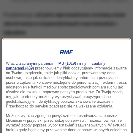
Po pierwsze,
od jutra wprowadzone zostaną nowe
obostrzenia w województwach mazowieckim i
lubuskim.
Zamknięta zostanie większość sklepów w galeriach
handlowych, a także hotele, kina, teatry, wystawy
oraz baseny, korty tenisowe i boiska piłkarskie. Będą
Wraz z
zaufanymi partnerami IAB (1019)
i
innymi zaufanymi
partnerami (489)
przechowujemy i/lub odczytujemy informacje zawarte
oczywiście od tych zakazów działalności drobne
na Twoim urządzeniu, takie jak pliki cookie, przetwarzamy dane
osobowe, takie jak unikalne identyfikatory, informacje przesyłane
wyjątki, jednak niewielkie.
przez urządzenia końcowe niezbędne do personalizacji reklam i treści,
udostępnienie funkcji mediów społecznościowych pomiaru ruchu jak
również dla rozwoju i poprawny naszych produktów. Za Twoją zgodą
my, jak i partnerzy możemy wykorzystywać precyzyjne dane
Dalsza część artykułu pod materiałem video:
geolokalizacyjne i identyfikację poprzez skanowanie urządzeń.
Przechodząc do serwisu zgadzasz się na wskazane działania.
Możesz wyrazić zgodę na powyższe cele przetwarzania poprzez
kliknięcie w przycisk "przechodzę do serwisu", możesz również nie
wyrażać zgody poprzez wybór ustawień zaawansowanych. W sytuacji
braku zgody będziemy przetwarzać dane osobowe w innych celach na