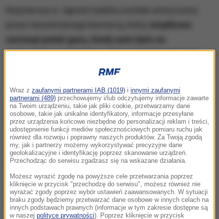
Najstarsza w Japonii toaleta została zniszczona
przez nieostrożnego kierowcę, który
omyłkowo
nacisnął pedał gazu, kiedy auto było na
wstecznym, i z impetem staranował 2-metrowe,
drewniane drzwi
prowadzące do liczącej pół tysiąca
lat ubikacji.
Wraz z
zaufanymi partnerami IAB (1019)
i
innymi zaufanymi
partnerami (489)
przechowujemy i/lub odczytujemy informacje zawarte
O zgrozo, 30-latek jest pracownikiem Kyoto Heritage
na Twoim urządzeniu, takie jak pliki cookie, przetwarzamy dane
osobowe, takie jak unikalne identyfikatory, informacje przesyłane
Preservation Association - organizacji mającej dbać
przez urządzenia końcowe niezbędne do personalizacji reklam i treści,
udostępnienie funkcji mediów społecznościowych pomiaru ruchu jak
o zabytkowy kompleks świątyń Tōfuku-ji.
również dla rozwoju i poprawny naszych produktów. Za Twoją zgodą
my, jak i partnerzy możemy wykorzystywać precyzyjne dane
Zaparkował swoją fioletową Toyotę WiLL Vi obok
geolokalizacyjne i identyfikację poprzez skanowanie urządzeń.
Przechodząc do serwisu zgadzasz się na wskazane działania.
budynku, ruszył, by jechać do domu.
Możesz wyrazić zgodę na powyższe cele przetwarzania poprzez
kliknięcie w przycisk "przechodzę do serwisu", możesz również nie
Nikomu nic się nie stało, bo w świątyni była w tym
wyrażać zgody poprzez wybór ustawień zaawansowanych. W sytuacji
braku zgody będziemy przetwarzać dane osobowe w innych celach na
czasie zamknięta dla zwiedzających.
innych podstawach prawnych (informacje w tym zakresie dostępne są
w naszej
polityce prywatności
). Poprzez kliknięcie w przycisk