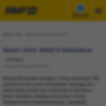
Słuchaj
RMF24
Fakty
Savoir-vivre: Kwiat w butonierce
Savoir-vivre: Kwiat w butonierce
udostępnij
Niedziela, 13 sierpnia 2017 (09:51)
Andrzej Sikorowski i Grzegorz Turnau w piosence "Nie
przenoście nam stolicy do Krakowa" śpiewają, że w
starej stolicy chodzi się z księżycem w butonierce.
Bruno Jasieński, awangardowy poeta z okresu
dwudziestolecia międzywojennego, najchętniej