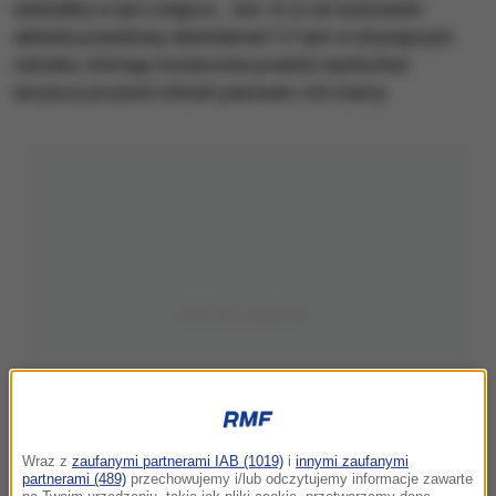
widziałby w tym miejscu… but. A co do butonierki
wkłada prawdziwy dżentelmen? O tym w dzisiejszym
odcinku, którego koniecznie powinni wysłuchać
wszyscy przyszli młodzi panowie i ich mamy.
Wraz z
zaufanymi partnerami IAB (1019)
i
innymi zaufanymi
partnerami (489)
przechowujemy i/lub odczytujemy informacje zawarte