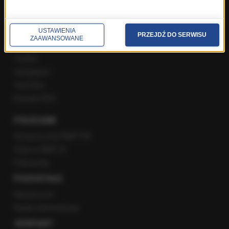
SPOŁECZNOŚĆ
USTAWIENIA
PRZEJDŹ DO SERWISU
ZAAWANSOWANE
Facebook
Twitter
Instagram
YouTube
Kanały RSS
POLECANE
Gorąca Linia RMF FM
Staż w RMF24
Patronaty
POZOSTAŁE
Newsroom
Radio internetowe
KONTAKT