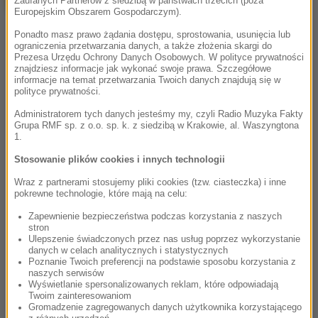
Zaufanych Partnerów z siedzibą w państwach trzecich (poza
Europejskim Obszarem Gospodarczym).
Ponadto masz prawo żądania dostępu, sprostowania, usunięcia lub
ograniczenia przetwarzania danych, a także złożenia skargi do
Prezesa Urzędu Ochrony Danych Osobowych. W polityce prywatności
znajdziesz informacje jak wykonać swoje prawa. Szczegółowe
informacje na temat przetwarzania Twoich danych znajdują się w
polityce prywatności.
Administratorem tych danych jesteśmy my, czyli Radio Muzyka Fakty
Grupa RMF sp. z o.o. sp. k. z siedzibą w Krakowie, al. Waszyngtona
1.
Stosowanie plików cookies i innych technologii
Wraz z partnerami stosujemy pliki cookies (tzw. ciasteczka) i inne
pokrewne technologie, które mają na celu:
Zapewnienie bezpieczeństwa podczas korzystania z naszych
stron
Ulepszenie świadczonych przez nas usług poprzez wykorzystanie
danych w celach analitycznych i statystycznych
Poznanie Twoich preferencji na podstawie sposobu korzystania z
naszych serwisów
Wyświetlanie spersonalizowanych reklam, które odpowiadają
Twoim zainteresowaniom
Gromadzenie zagregowanych danych użytkownika korzystającego