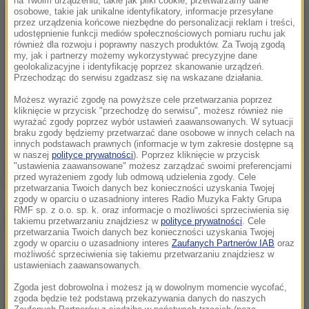
na Twoim urządzeniu, takie jak pliki cookie, przetwarzamy dane
osobowe, takie jak unikalne identyfikatory, informacje przesyłane
przez urządzenia końcowe niezbędne do personalizacji reklam i treści,
udostępnienie funkcji mediów społecznościowych pomiaru ruchu jak
również dla rozwoju i poprawny naszych produktów. Za Twoją zgodą
my, jak i partnerzy możemy wykorzystywać precyzyjne dane
geolokalizacyjne i identyfikację poprzez skanowanie urządzeń.
Przechodząc do serwisu zgadzasz się na wskazane działania.
Możesz wyrazić zgodę na powyższe cele przetwarzania poprzez
kliknięcie w przycisk "przechodzę do serwisu", możesz również nie
wyrażać zgody poprzez wybór ustawień zaawansowanych. W sytuacji
braku zgody będziemy przetwarzać dane osobowe w innych celach na
innych podstawach prawnych (informacje w tym zakresie dostępne są
w naszej
polityce prywatności
). Poprzez kliknięcie w przycisk
"ustawienia zaawansowane" możesz zarządzać swoimi preferencjami
przed wyrażeniem zgody lub odmową udzielenia zgody. Cele
przetwarzania Twoich danych bez konieczności uzyskania Twojej
zgody w oparciu o uzasadniony interes Radio Muzyka Fakty Grupa
RMF sp. z o.o. sp. k. oraz informacje o możliwości sprzeciwienia się
Źródło: RMF FM
takiemu przetwarzaniu znajdziesz w
polityce prywatności
. Cele
przetwarzania Twoich danych bez konieczności uzyskania Twojej
zgody w oparciu o uzasadniony interes
Zaufanych Partnerów IAB
oraz
możliwość sprzeciwienia się takiemu przetwarzaniu znajdziesz w
ustawieniach zaawansowanych.
chcesz widzieć więcej artykułów od RMF24?
dodaj w
Google
Zgoda jest dobrowolna i możesz ją w dowolnym momencie wycofać,
zgoda będzie też podstawą przekazywania danych do naszych