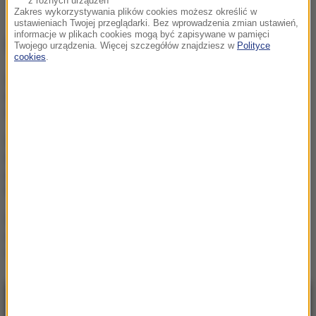
z różnych urządzeń
Zakres wykorzystywania plików cookies możesz określić w
ustawieniach Twojej przeglądarki. Bez wprowadzenia zmian ustawień,
informacje w plikach cookies mogą być zapisywane w pamięci
NAJWAŻNIEJSZE FAKTY
Twojego urządzenia. Więcej szczegółów znajdziesz w
Polityce
cookies
.
Atak na nastolatka w
Kamiennej Górze. Nowe
informacje
Alarm w Niemczech.
Niezidentyfikowane drony
przeleciały nad „stocznią
Patriotów”
Rosja dokona kolejnej
aneksji? Państwa NATO
widzą znaki
NAJNOWSZE