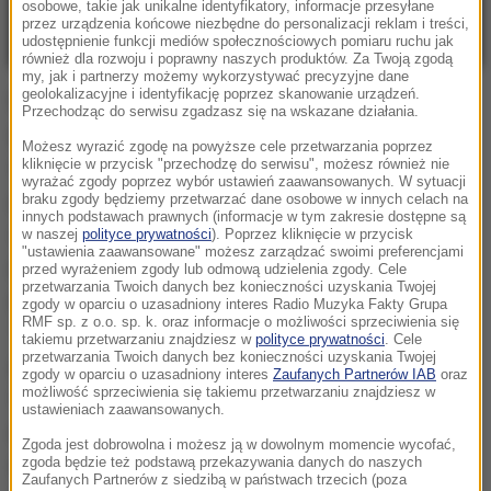
osobowe, takie jak unikalne identyfikatory, informacje przesyłane
przez urządzenia końcowe niezbędne do personalizacji reklam i treści,
udostępnienie funkcji mediów społecznościowych pomiaru ruchu jak
również dla rozwoju i poprawny naszych produktów. Za Twoją zgodą
my, jak i partnerzy możemy wykorzystywać precyzyjne dane
geolokalizacyjne i identyfikację poprzez skanowanie urządzeń.
Ekspert odniósł się do spadających cen gazu na
Przechodząc do serwisu zgadzasz się na wskazane działania.
giełdach.
Kończą się emocje związane ze
Możesz wyrazić zgodę na powyższe cele przetwarzania poprzez
straszakiem gazowym Rosji, który został użyty na
kliknięcie w przycisk "przechodzę do serwisu", możesz również nie
wyrażać zgody poprzez wybór ustawień zaawansowanych. W sytuacji
przełomie maja i czerwca. Najpierw Polska i Bułgaria
braku zgody będziemy przetwarzać dane osobowe w innych celach na
innych podstawach prawnych (informacje w tym zakresie dostępne są
zostały odcięte od dostaw, potem pojawiły się
w naszej
polityce prywatności
). Poprzez kliknięcie w przycisk
"ustawienia zaawansowane" możesz zarządzać swoimi preferencjami
problemy z płatnościami w rublach. Później były
przed wyrażeniem zgody lub odmową udzielenia zgody. Cele
przetwarzania Twoich danych bez konieczności uzyskania Twojej
problemy gazociągu Nord Stream 1 do Niemiec.
zgody w oparciu o uzasadniony interes Radio Muzyka Fakty Grupa
RMF sp. z o.o. sp. k. oraz informacje o możliwości sprzeciwienia się
Teraz kończą się wakacje, zaczyna się kryzys
takiemu przetwarzaniu znajdziesz w
polityce prywatności
. Cele
przetwarzania Twoich danych bez konieczności uzyskania Twojej
gospodarczy, spada zapotrzebowanie na gaz,
zgody w oparciu o uzasadniony interes
Zaufanych Partnerów IAB
oraz
możliwość sprzeciwienia się takiemu przetwarzaniu znajdziesz w
magazyny w Europie są zapełnione w ponad 80
ustawieniach zaawansowanych.
procentach miesiąc przed czasem, więc te emocje
Zgoda jest dobrowolna i możesz ją w dowolnym momencie wycofać,
giełdowe windujące ceny gazu spadają, ale to nie
zgoda będzie też podstawą przekazywania danych do naszych
Zaufanych Partnerów z siedzibą w państwach trzecich (poza