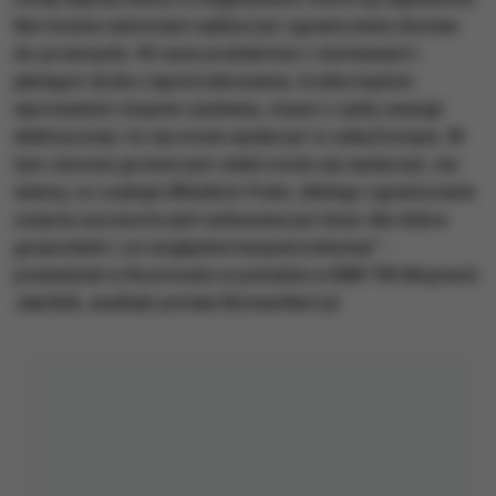
Nie można natomiast wykluczyć ograniczenia dostaw
do przemysłu. W razie problemów z dostawami i
jakiegoś skoku zapotrzebowania, trzeba będzie
wprowadzić stopnie zasilania, znane z rynku energii
elektrycznej i to się może wydarzyć w całej Europie. W
tym sezonie grzewczym wiele może się wydarzyć, nie
wiemy, co szykuje Władimir Putin, dlatego ograniczenie
zużycia surowców jest wskazane już teraz dla dobra
gospodarki i ze względów bezpieczeństwa” -
powiedział w Rozmowie w południe w RMF FM Wojciech
Jakóbik, analityk portalu BiznesAlert.pl.