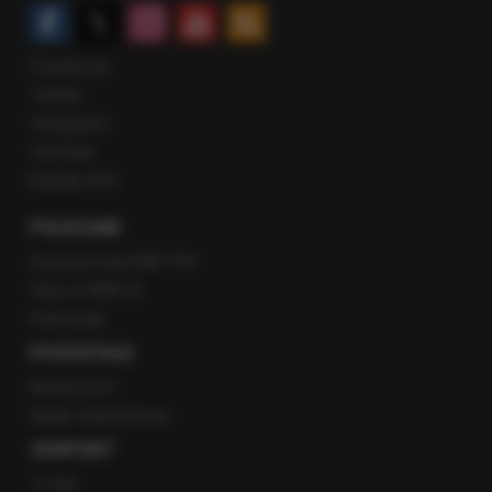
Facebook
Twitter
Instagram
YouTube
Kanały RSS
POLECANE
Gorąca Linia RMF FM
Staż w RMF24
Patronaty
POZOSTAŁE
Newsroom
Radio internetowe
KONTAKT
O nas