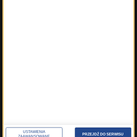
Polska
Polityka
Świat
Ekonomia
Nauka
Kultura
Sport
Pogoda
Ciekawostki
Zdrowie
REGIONY W RMF24
Fakty z Białegostoku
Fakty z Kielc
Fakty z Krakowa
Fakty z Lublina
Fakty z Łodzi
USTAWIENIA
PRZEJDŹ DO SERWISU
ZAAWANSOWANE