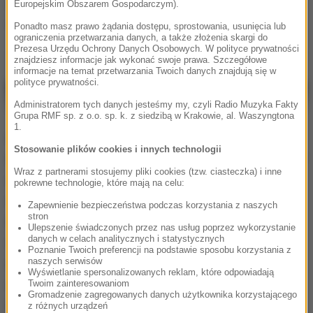
znaczy, że jak nie będzie nowej awantury, to cena nie
Europejskim Obszarem Gospodarczym).
wzrośnie. To się może stać w każdej chwili
- ostrzegł.
Ponadto masz prawo żądania dostępu, sprostowania, usunięcia lub
ograniczenia przetwarzania danych, a także złożenia skargi do
Prezesa Urzędu Ochrony Danych Osobowych. W polityce prywatności
znajdziesz informacje jak wykonać swoje prawa. Szczegółowe
Posłuchaj:
informacje na temat przetwarzania Twoich danych znajdują się w
polityce prywatności.
This
is
Aktualny
0:00
/
Czas
-:-
Załadowany
:
Odtwarzaj
Materiał nie mógł zostać załadowany
Administratorem tych danych jesteśmy my, czyli Radio Muzyka Fakty
a
0%
Grupa RMF sp. z o.o. sp. k. z siedzibą w Krakowie, al. Waszyngtona
modal
czas
trwania
— problem z siecią lub nieobsługiwany
1.
window.
Emocje wywołane przez ewentualne dokręcenie
format.
Stosowanie plików cookies i innych technologii
kurka z gazem rosyjskim mogą przejściowo podnieść
Wraz z partnerami stosujemy pliki cookies (tzw. ciasteczka) i inne
cenę znowu w okolicę 300 euro za
pokrewne technologie, które mają na celu:
megawatogodzinę, ale z drugiej strony Komisja
Zapewnienie bezpieczeństwa podczas korzystania z naszych
stron
Europejska rozmawia z państwami członkowskimi o
Ulepszenie świadczonych przez nas usług poprzez wykorzystanie
danych w celach analitycznych i statystycznych
reformie rynku, która oddzieli te ceny gazu od ceny
Poznanie Twoich preferencji na podstawie sposobu korzystania z
energii i na giełdzie uspokoi sytuację. Im szybciej
naszych serwisów
Wyświetlanie spersonalizowanych reklam, które odpowiadają
odetniemy się od gazu rosyjskiego, tym szybciej
Twoim zainteresowaniom
Gromadzenie zagregowanych danych użytkownika korzystającego
będziemy mniej wrażliwi na działania Władimira
z różnych urządzeń