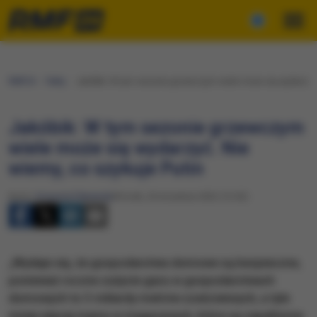
RMF24
Fakty
Jakóbik: W tym sezonie grzewczym wiele może się wydarzyć. 
Jakóbik: W tym sezonie grzewczym
wiele może się wydarzyć. Nie
wiemy, co szykuje Putin
Autor:
Krzysztof Berenda
Wtorek, 20 września 2022 (12:02)
„Wydaje się, że gospodarstwa domowe są bezpieczne,
ponieważ roczne zużycie gazu w gospodarstwach
domowych to 3 miliardy metrów sześciennych, a tyle
mniej więcej mamy w magazynach, które są zapełnione.