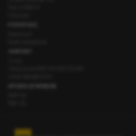
Staż w RMF24
Patronaty
POZOSTAŁE
Newsroom
Radio internetowe
KONTAKT
O nas
Gorąca Linia RMF FM: 600 700 800
email: fakty@rmf.fm
APLIKACJE MOBILNE
RMF FM
RMF ON