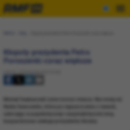
RMF24
Fakty
Kłopoty prezydenta Petro Poroszenki coraz większe
Kłopoty prezydenta Petro
Poroszenki coraz większe
Sobota, 12 listopada 2016 (13:30)
Michail Saakaszwili znów mocno miesza. Nie mniej niż
Nadia Sawczenko, która po wypuszczeniu z niewoli,
uderzając w populistycznej i nacjonalistyczne tony,
bezpardonowo atakuje prezydenta Ukrainy.