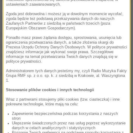
ustawieniach zaawansowanych.
"legii cudzoziemskiej", wyzywali się po rosyjsku. Z
Zgoda jest dobrowolna i możesz ją w dowolnym momencie wycofać,
miny Poroszenki, w obecności którego to wszystko
zgoda będzie też podstawą przekazywania danych do naszych
Zaufanych Partnerów z siedzibą w państwach trzecich (poza
się działo, widać było, że kompletnie nie panuje on
Europejskim Obszarem Gospodarczym).
nad sytuacją.
Ponadto masz prawo żądania dostępu, sprostowania, usunięcia lub
ograniczenia przetwarzania danych, a także złożenia skargi do
Wspomniana pyskówka była tylko preludium do
Prezesa Urzędu Ochrony Danych Osobowych. W polityce prywatności
znajdziesz informacje jak wykonać swoje prawa. Szczegółowe
kolejnej wolty, którą dokonał "rogaty" (według innych:
informacje na temat przetwarzania Twoich danych znajdują się w
polityce prywatności.
szalony) Gruzin. W tych dniach złożył on bowiem
Administratorem tych danych jesteśmy my, czyli Radio Muzyka Fakty
rezygnację z funkcji gubernatora, oskarżając
Grupa RMF sp. z o.o. sp. k. z siedzibą w Krakowie, al. Waszyngtona
1.
(zresztą słusznie) władze Ukrainy o tolerowanie
Stosowanie plików cookies i innych technologii
korupcji, która w zastraszający sposób przeżera
Wraz z partnerami stosujemy pliki cookies (tzw. ciasteczka) i inne
struktury całego państwa. Co więcej, zapowiedział
pokrewne technologie, które mają na celu:
stworzenie własnej partii, która ma być w opozycji w
Zapewnienie bezpieczeństwa podczas korzystania z naszych
stosunku do koalicji rządzącej. Na spotkaniu z
stron
Ulepszenie świadczonych przez nas usług poprzez wykorzystanie
dziennikarzami powiedział on dobitnie: "Stworzymy
danych w celach analitycznych i statystycznych
Poznanie Twoich preferencji na podstawie sposobu korzystania z