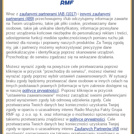
Wraz z
zaufanymi partnerami IAB (1017)
i
innymi zaufanymi
partnerami (489)
przechowujemy i/lub odczytujemy informacje zawarte
na Twoim urządzeniu, takie jak pliki cookie, przetwarzamy dane
osobowe, takie jak unikalne identyfikatory, informacje przesyłane
przez urządzenia końcowe niezbędne do personalizacji reklam i treści,
udostępnienie funkcji mediów społecznościowych pomiaru ruchu jak
również dla rozwoju i poprawny naszych produktów. Za Twoją zgodą
my, jak i partnerzy możemy wykorzystywać precyzyjne dane
geolokalizacyjne i identyfikację poprzez skanowanie urządzeń.
Kilka miesięcy temu internet obiegł filmik, na którym
Przechodząc do serwisu zgadzasz się na wskazane działania.
dwaj najbliżsi współpracownicy prezydenta Ukrainy
Możesz wyrazić zgodę na powyższe cele przetwarzania poprzez
kliknięcie w przycisk "przechodzę do serwisu", możesz również nie
Petro Poroszenki obrzucają się wyzwiskami. Jedną z
wyrażać zgody poprzez wybór ustawień zaawansowanych. W sytuacji
tych osób był Michail Saakaszwili, były prezydent
braku zgody będziemy przetwarzać dane osobowe w innych celach na
innych podstawach prawnych (informacje w tym zakresie dostępne są
Gruzji, wówczas gubernator obwodu w Odessie.
w naszej
polityce prywatności
). Poprzez kliknięcie w przycisk
"ustawienia zaawansowane" możesz zarządzać swoimi preferencjami
Drugą Arsen Awakow, rodowity Ormianin, urodzony w
przed wyrażeniem zgody lub odmową udzielenia zgody. Cele
przetwarzania Twoich danych bez konieczności uzyskania Twojej
Azerbejdżanie, były gubernator obwodu w Charkowie,
zgody w oparciu o uzasadniony interes Radio Muzyka Fakty Grupa
RMF sp. z o.o. sp. k. oraz informacje o możliwości sprzeciwienia się
a obecnie minister spraw wewnętrznych, będący
takiemu przetwarzaniu znajdziesz w
polityce prywatności
. Cele
filarem trzech kolejnych rządów. Aby było bardziej
przetwarzania Twoich danych bez konieczności uzyskania Twojej
zgody w oparciu o uzasadniony interes
Zaufanych Partnerów IAB
oraz
kuriozalnie to obaj panowie, pochodzący z politycznej
możliwość sprzeciwienia się takiemu przetwarzaniu znajdziesz w