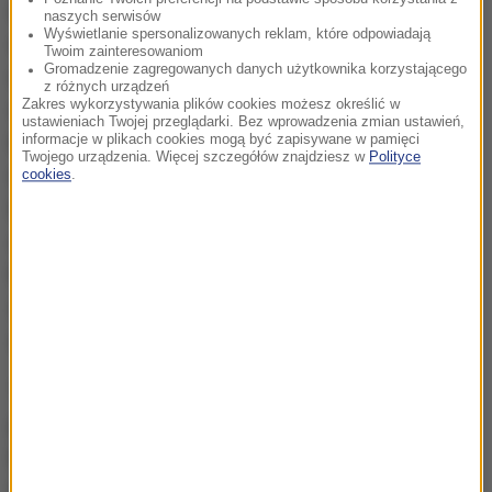
nową, szeroką siłę polityczną, której celem jest
naszych serwisów
Wyświetlanie spersonalizowanych reklam, które odpowiadają
wymiana obecnej tak zwanej elity politycznej, a w
Twoim zainteresowaniom
Gromadzenie zagregowanych danych użytkownika korzystającego
rzeczywistości zbieraniny ludzi przekupnych i
z różnych urządzeń
Zakres wykorzystywania plików cookies możesz określić w
wyrzutków społeczeństwa, którzy kontrolują Radę
ustawieniach Twojej przeglądarki. Bez wprowadzenia zmian ustawień,
informacje w plikach cookies mogą być zapisywane w pamięci
Najwyższą (chodzi o parlament w Kijowie - dopisek
Twojego urządzenia. Więcej szczegółów znajdziesz w
Polityce
mój), rząd i wszystko w tych władzach na Ukrainie".
cookies
.
Dodał też, że w szeregi swojej partii nie przyjmie ani
oligarchów, ani skorumpowanych urzędników.
Nawiasem mówiąc, we własnym kraju jest on
ścigany listem gończym za przywłaszczenie sobie
środków budżetowych.
Tego typu słowa mogą przyprawić o ból głowy
prezydenta Petro Poroszenkę, który jest coraz
bardziej krytykowany przez swoich rodaków.
Głównie za brak odpowiedniej walki z patologiami