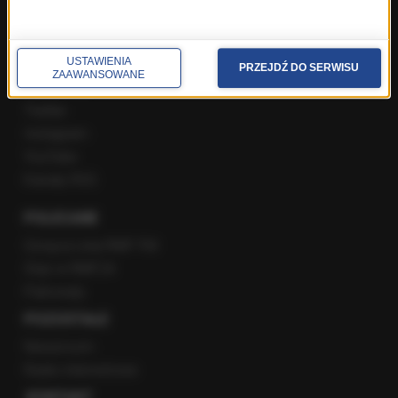
SPOŁECZNOŚĆ
USTAWIENIA
PRZEJDŹ DO SERWISU
ZAAWANSOWANE
Facebook
Twitter
Instagram
YouTube
Kanały RSS
POLECANE
Gorąca Linia RMF FM
Staż w RMF24
Patronaty
POZOSTAŁE
Newsroom
Radio internetowe
KONTAKT