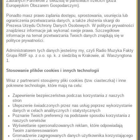
Zaufanych Partnerów z siedzibą w państwach trzecich (poza
wzajemnych sprzeczności. Po drugie, to stało się
Europejskim Obszarem Gospodarczym).
przysłowiowym gwoździem do trumny, sprawa
Ponadto masz prawo żądania dostępu, sprostowania, usunięcia lub
ograniczenia przetwarzania danych, a także złożenia skargi do
przyjęcia imigrantów do Polski. W tej kwestii Ewa
Prezesa Urzędu Ochrony Danych Osobowych. W polityce prywatności
znajdziesz informacje jak wykonać swoje prawa. Szczegółowe
Kopacz, miotając się od ściany do ściany, uległa
informacje na temat przetwarzania Twoich danych znajdują się w
polityce prywatności.
całkowicie dyktatowi twardej i zdecydowanej pani
Administratorem tych danych jesteśmy my, czyli Radio Muzyka Fakty
kanclerz Niemiec Angeli Merkel. Trzeba wyraźnie
Grupa RMF sp. z o.o. sp. k. z siedzibą w Krakowie, al. Waszyngtona
podkreślić, że tutaj nie chodziło o samo przyjęcie
1.
imigrantów, bo w ostatnich latach polską granicę
Stosowanie plików cookies i innych technologii
wschodnią z zamiarem czasowego lub stałego
Wraz z partnerami stosujemy pliki cookies (tzw. ciasteczka) i inne
pokrewne technologie, które mają na celu:
osiedlenia się przekroczyło 90 tysięcy Czeczenów
Zapewnienie bezpieczeństwa podczas korzystania z naszych
oraz kilkaset tysięcy obywateli Ukrainy i innych
stron
Ulepszenie świadczonych przez nas usług poprzez wykorzystanie
państw postradzieckich, ale o tę wspomnianą
danych w celach analitycznych i statystycznych
Poznanie Twoich preferencji na podstawie sposobu korzystania z
uległość i brak własnego stanowisko.
naszych serwisów
Wyświetlanie spersonalizowanych reklam, które odpowiadają
Twoim zainteresowaniom
Rząd Ewy Kopacz odchodzi do przeszłości z bardzo
Gromadzenie zagregowanych danych użytkownika korzystającego