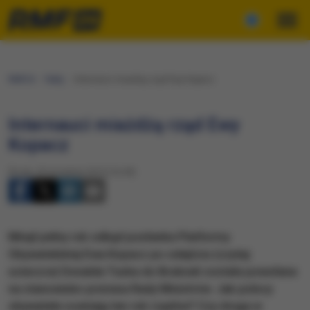
RMF24
Fakty
Internauci miażdżą rząd Ewy Kopacz
Internauci miażdżą rząd Ewy
Kopacz
Środa, 30 września 2015 (16:49)
Minął pełny rok odkąd posłanka Platformy
Obywatelskiej Ewa Kopacz po odejściu (czytaj:
ucieczce) Donalda Tuska do Brukseli została powołana
na stanowisko prezesa Rady Ministrów. Jak polscy
obywatele oceniają ten rok rządów? Czy druga w