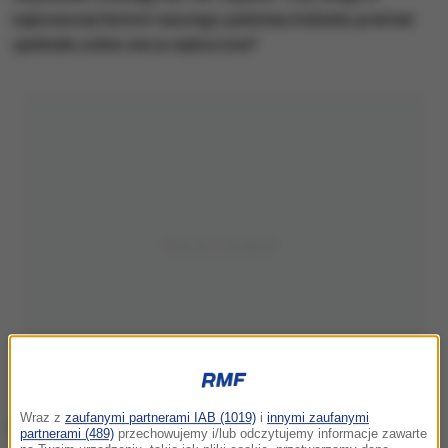
najnowszej historii naszego państwa kobieta-premier
zjednała sobie serca wyborców?
Wraz z
zaufanymi partnerami IAB (1019)
i
innymi zaufanymi
partnerami (489)
przechowujemy i/lub odczytujemy informacje zawarte