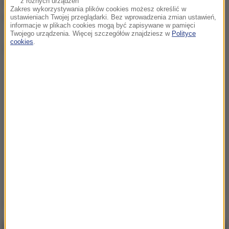
surową oceną. A oto żal powinien mieć przede
z różnych urządzeń
Zakres wykorzystywania plików cookies możesz określić w
wszystkim sam do siebie.
ustawieniach Twojej przeglądarki. Bez wprowadzenia zmian ustawień,
informacje w plikach cookies mogą być zapisywane w pamięci
Twojego urządzenia. Więcej szczegółów znajdziesz w
Polityce
cookies
.
Dalsza część artykułu pod materiałem video:
Źródło: