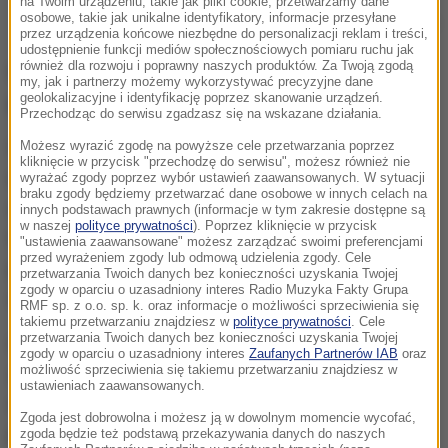
na Twoim urządzeniu, takie jak pliki cookie, przetwarzamy dane
osobowe, takie jak unikalne identyfikatory, informacje przesyłane
Premier Ewa Kopacz
przez urządzenia końcowe niezbędne do personalizacji reklam i treści,
udostępnienie funkcji mediów społecznościowych pomiaru ruchu jak
również dla rozwoju i poprawny naszych produktów. Za Twoją zgodą
Na te pytanie odpowiada sondaż opublikowany
na
my, jak i partnerzy możemy wykorzystywać precyzyjne dane
geolokalizacyjne i identyfikację poprzez skanowanie urządzeń.
portalu internetowym RMF24.pl
.
Przechodząc do serwisu zgadzasz się na wskazane działania.
Wynik głosowania dla rządu Ewy Kopacz jest wręcz
Możesz wyrazić zgodę na powyższe cele przetwarzania poprzez
kliknięcie w przycisk "przechodzę do serwisu", możesz również nie
miażdżący. Aż 68 procent głosujących wystawiło
wyrażać zgody poprzez wybór ustawień zaawansowanych. W sytuacji
braku zgody będziemy przetwarzać dane osobowe w innych celach na
obecnemu rządowi ocenę 1, czyli niedostateczną, a
innych podstawach prawnych (informacje w tym zakresie dostępne są
w naszej
polityce prywatności
). Poprzez kliknięcie w przycisk
tylko 1 procent ocenę 6, czyli celującą, oraz 5
"ustawienia zaawansowane" możesz zarządzać swoimi preferencjami
przed wyrażeniem zgody lub odmową udzielenia zgody. Cele
procent ocenę 5, czyli bardzo dobrą. Jest to stan na
przetwarzania Twoich danych bez konieczności uzyskania Twojej
zgody w oparciu o uzasadniony interes Radio Muzyka Fakty Grupa
dziś na godz. 15.00. Te liczby mówią same za siebie.
RMF sp. z o.o. sp. k. oraz informacje o możliwości sprzeciwienia się
takiemu przetwarzaniu znajdziesz w
polityce prywatności
. Cele
przetwarzania Twoich danych bez konieczności uzyskania Twojej
Co tak bardzo zraziło Internautów? Moim skromny
zgody w oparciu o uzasadniony interes
Zaufanych Partnerów IAB
oraz
możliwość sprzeciwienia się takiemu przetwarzaniu znajdziesz w
zdaniem, oprócz wielu dawnych błędów, przede
ustawieniach zaawansowanych.
wszystkim dwie sprawy. Po pierwsze, samo
Zgoda jest dobrowolna i możesz ją w dowolnym momencie wycofać,
postępowanie pani premier, pełne emocji i
zgoda będzie też podstawą przekazywania danych do naszych