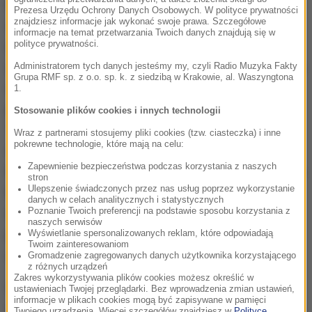
który należy wyplenić i spalić, wzywa do mordów i
Prezesa Urzędu Ochrony Danych Osobowych. W polityce prywatności
znajdziesz informacje jak wykonać swoje prawa. Szczegółowe
święci siekiery, noże i widły. Ten las narzędzi
informacje na temat przetwarzania Twoich danych znajdują się w
polityce prywatności.
rolniczych, przekształconych w narzędzia zbrodni,
sfilmowany na tle pięknego ikonostasu, pozostają na
Administratorem tych danych jesteśmy my, czyli Radio Muzyka Fakty
Grupa RMF sp. z o.o. sp. k. z siedzibą w Krakowie, al. Waszyngtona
długo w pamięci. Inna scena, to nocne
1.
przygotowanie banderowców do ataku. Najpierw
Stosowanie plików cookies i innych technologii
"pranie mózgu", a następnie na tle czerwono-
Wraz z partnerami stosujemy pliki cookies (tzw. ciasteczka) i inne
pokrewne technologie, które mają na celu:
czarnych flag trzykrotny okrzyk "Sława Ukrainie -
Zapewnienie bezpieczeństwa podczas korzystania z naszych
herojom sława". To te same flagi, które powiewały na
stron
Ulepszenie świadczonych przez nas usług poprzez wykorzystanie
Majdanie i powiewają nadal w bardzo wielu
danych w celach analitycznych i statystycznych
Poznanie Twoich preferencji na podstawie sposobu korzystania z
miastach Ukrainy. To ten sam okrzyk, który niektórzy
naszych serwisów
polscy politycy wznosili nie tak dawno w Kijowie, ku
Wyświetlanie spersonalizowanych reklam, które odpowiadają
Twoim zainteresowaniom
uciesze obecnych tam czcicieli UON-UPA.
Gromadzenie zagregowanych danych użytkownika korzystającego
z różnych urządzeń
Zakres wykorzystywania plików cookies możesz określić w
Oczywiście najważniejszymi fragmentami filmy są
ustawieniach Twojej przeglądarki. Bez wprowadzenia zmian ustawień,
informacje w plikach cookies mogą być zapisywane w pamięci
sceny z masakr Polaków i Żydów. Dla ludzi takich jak
Twojego urządzenia. Więcej szczegółów znajdziesz w
Polityce